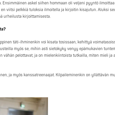
 Ensimmäinen askel siihen hommaan oli veljeni pyyntö ilmoittaa 
ä en viitsi pelkkiä tuloksia ilmoitella ja kirjoitin kisajutun. Aluksi 
sää urheilusta kirjoittamisesta.
sta?
mppinen täti-ihminenkin voi kisata tosissaan, kehittyä voimatasoiss
 varusteilla myös se, mihin asti sietokyky venyy epämukavien tunte
 vähän pelottavat, ja on mielenkiintoista tutkailla, miten mieli ja a
nen, ja myös kanssatreenaajat. Kilpaileminenkin on yllättävän m