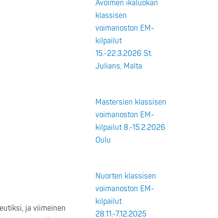
Avoimen ikäluokan
klassisen
voimanoston EM-
kilpailut
15.-22.3.2026 St.
Julians, Malta
Mastersien klassisen
voimanoston EM-
kilpailut 8.-15.2.2026
Oulu
Nuorten klassisen
voimanoston EM-
kilpailut
utiksi, ja viimeinen
28.11.-7.12.2025