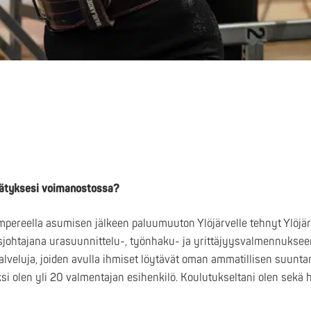
nnätyksesi voimanostossa?
pereella asumisen jälkeen paluumuuton Ylöjärvelle tehnyt Ylöjä
ysjohtajana urasuunnittelu-, työnhaku- ja yrittäjyysvalmennukse
alveluja, joiden avulla ihmiset löytävät oman ammatillisen suunta
i olen yli 20 valmentajan esihenkilö. Koulutukseltani olen sekä ha