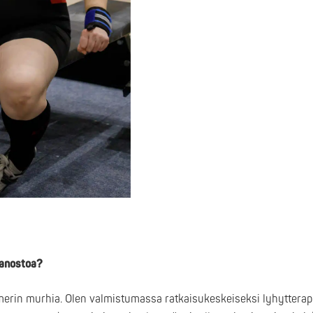
imanostoa?
omerin murhia. Olen valmistumassa ratkaisukeskeiseksi lyhytterape