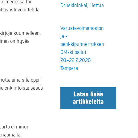
oko menossa tai
Druskininkai, Liettua
ottavasti voin tehdä
Varustevoimanoston
kirjoja kuunnelleen.
ja -
eminen on hyvää
penkkipunnerruksen
SM-kilpailut
20.-22.2.2026
Tampere
utta aina sitä oppii
ielenkiintoista saada
Lataa lisää
artikkeleita
aarta ei minun
eenaamalla.