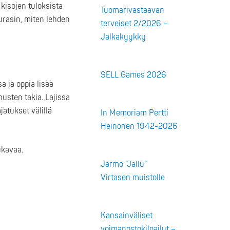
kisojen tuloksista
Tuomarivastaavan
seurasin, miten lehden
terveiset 2/2026 –
Jalkakyykky
SELL Games 2026
a ja oppia lisää
musten takia. Lajissa
jatukset välillä
In Memoriam Pertti
Heinonen 1942-2026
ukavaa.
Jarmo ”Jallu”
Virtasen muistolle
Kansainväliset
voimanostokilpailut –