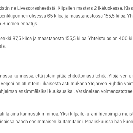
kistin ne Livescoresheetistä. Kilpailen masters 2 ikäluokassa. Kla
penkkipunnerruksessa 65 kiloa ja maastanostossa 155,5 kiloa. Yh
en Suomen ennätys.
nkki 87,5 kiloa ja maastanosto 155,5 kiloa. Yhteistulos on 400 ki
iä.
nossa kunnossa, että jotain pitää ehdottomasti tehdä. Ylöjärven u
ä. Veljeni on ollut teini-ikäisestä asti mukana Ylöjärven Ryhdin voi
 ohjelman ensimmäisiksi kuukausiksi. Varsinaisen voimanostotree
lilla aina kannustikin minua. Yksi kilpailu-urani hienoimpia muisto
oissa nähdä ensimmäisen kultamitalini. Maaliskuussa hän kuoli