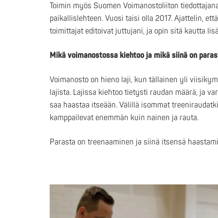
Toimin myös Suomen Voimanostoliiton tiedottajana.
paikallislehteen. Vuosi taisi olla 2017. Ajattelin, ett
toimittajat editoivat juttujani, ja opin sitä kautta li
Mikä voimanostossa kiehtoo ja mikä siinä on para
Voimanosto on hieno laji, kun tällainen yli viisiky
lajista. Lajissa kiehtoo tietysti raudan määrä, ja
saa haastaa itseään. Välillä isommat treeniraudatkin
kamppailevat enemmän kuin nainen ja rauta.
Parasta on treenaaminen ja siinä itsensä haastami