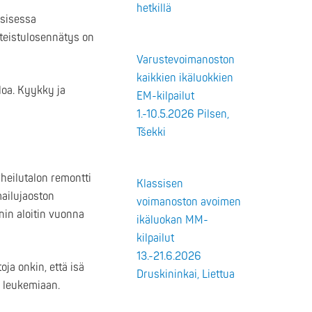
hetkillä
ssisessa
teistulosennätys on
Varustevoimanoston
kaikkien ikäluokkien
loa. Kyykky ja
EM-kilpailut
1.-10.5.2026 Pilsen,
Tšekki
rheilutalon remontti
Klassisen
mailujaoston
voimanoston avoimen
nin aloitin vuonna
ikäluokan MM-
kilpailut
13.-21.6.2026
ja onkin, että isä
Druskininkai, Liettua
 leukemiaan.