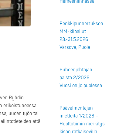
Hämeenlinnassa
Penkkipunnerruksen
MM-kilpailut
23.-31.5.2026
Varsova, Puola
Puheenjohtajan
palsta 2/2026 –
Vuosi on jo puolessa
rven Ryhdin
en erikoistuneessa
Päävalmentajan
nsa, uuden työn tai
mietteitä 1/2026 –
llintotieteiden että
Huoltotiimin merkitys
kisan ratkaisevilla