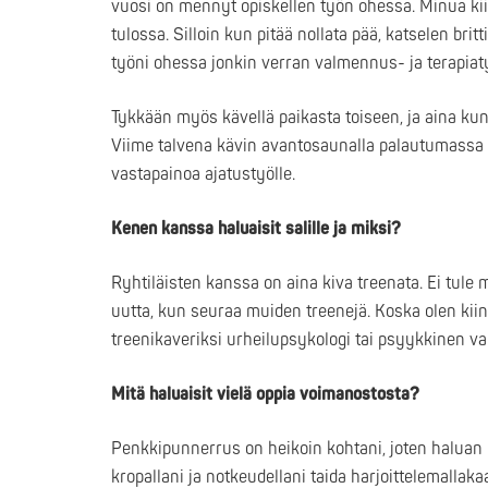
vuosi on mennyt opiskellen työn ohessa. Minua kii
tulossa. Silloin kun pitää nollata pää, katselen bri
työni ohessa jonkin verran valmennus- ja terapiat
Tykkään myös kävellä paikasta toiseen, ja aina kun
Viime talvena kävin avantosaunalla palautumassa tr
vastapainoa ajatustyölle.
Kenen kanssa haluaisit salille ja miksi?
Ryhtiläisten kanssa on aina kiva treenata. Ei tule 
uutta, kun seuraa muiden treenejä. Koska olen kiin
treenikaveriksi urheilupsykologi tai psyykkinen va
Mitä haluaisit vielä oppia voimanostosta?
Penkkipunnerrus on heikoin kohtani, joten haluan 
kropallani ja notkeudellani taida harjoittelemallaka