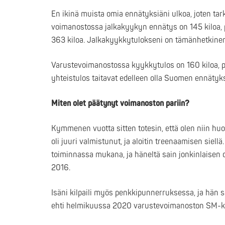
En ikinä muista omia ennätyksiäni ulkoa, joten tar
voimanostossa jalkakyykyn ennätys on 145 kiloa, 
363 kiloa. Jalkakyykkytulokseni on tämänhetkin
Varustevoimanostossa kyykkytulos on 160 kiloa, pe
yhteistulos taitavat edelleen olla Suomen ennätyks
Miten olet päätynyt voimanoston pariin?
Kymmenen vuotta sitten totesin, että olen niin huo
oli juuri valmistunut, ja aloitin treenaamisen siell
toiminnassa mukana, ja häneltä sain jonkinlaisen
2016.
Isäni kilpaili myös penkkipunnerruksessa, ja hän sa
ehti helmikuussa 2020 varustevoimanoston SM-kis