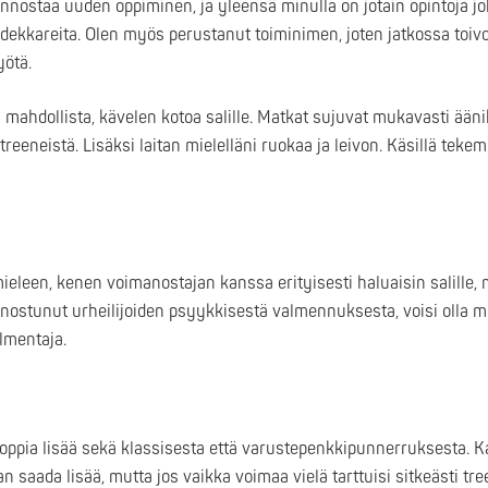
nnostaa uuden oppiminen, ja yleensä minulla on jotain opintoja j
ttidekkareita. Olen myös perustanut toiminimen, joten jatkossa toiv
yötä.
 mahdollista, kävelen kotoa salille. Matkat sujuvat mukavasti ääni
eeneistä. Lisäksi laitan mielelläni ruokaa ja leivon. Käsillä tek
mieleen, kenen voimanostajan kanssa erityisesti haluaisin salille, m
nostunut urheilijoiden psyykkisestä valmennuksesta, voisi olla m
lmentaja.
oppia lisää sekä klassisesta että varustepenkkipunnerruksesta. K
an saada lisää, mutta jos vaikka voimaa vielä tarttuisi sitkeästi tr