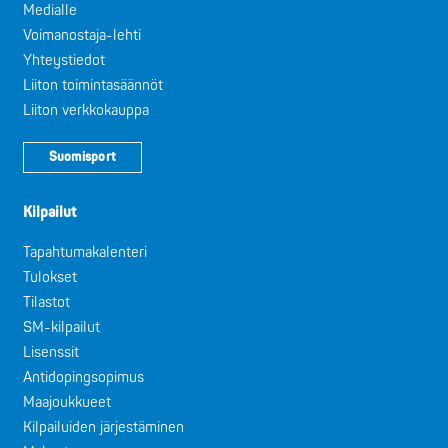
Medialle
Voimanostaja-lehti
Yhteystiedot
Liiton toimintasäännöt
Liiton verkkokauppa
Suomisport
Kilpailut
Tapahtumakalenteri
Tulokset
Tilastot
SM-kilpailut
Lisenssit
Antidopingsopimus
Maajoukkueet
Kilpailuiden järjestäminen