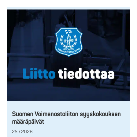
Suomen Voimanostoliiton syyskokouksen
määräpäivät
25.7.2026