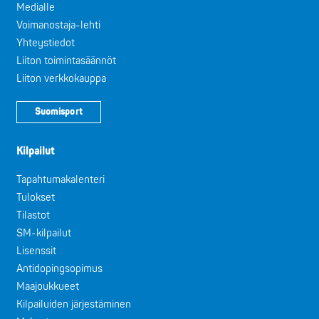
Medialle
Voimanostaja-lehti
Yhteystiedot
Liiton toimintasäännöt
Liiton verkkokauppa
Suomisport
Kilpailut
Tapahtumakalenteri
Tulokset
Tilastot
SM-kilpailut
Lisenssit
Antidopingsopimus
Maajoukkueet
Kilpailuiden järjestäminen