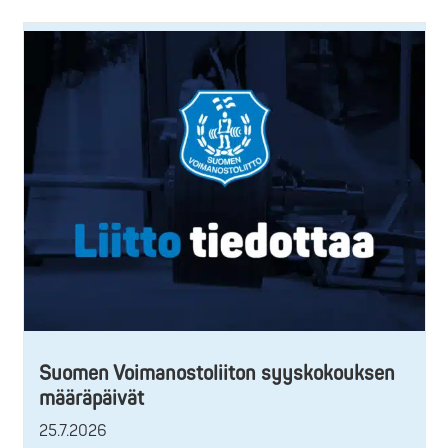
Suomen Voimanostoliiton syyskokouksen
määräpäivät
25.7.2026