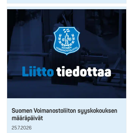
Suomen Voimanostoliiton syyskokouksen
määräpäivät
25.7.2026