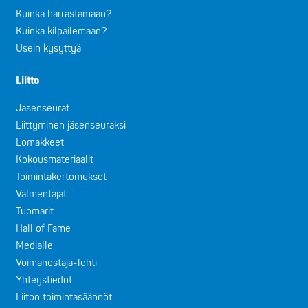
Kuinka harrastamaan?
Kuinka kilpailemaan?
Usein kysyttyä
Liitto
Jäsenseurat
Liittyminen jäsenseuraksi
Lomakkeet
Kokousmateriaalit
Toimintakertomukset
Valmentajat
Tuomarit
Hall of Fame
Medialle
Voimanostaja-lehti
Yhteystiedot
Liiton toimintasäännöt