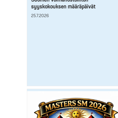
syyskokouksen määräpäivät
25.7.2026