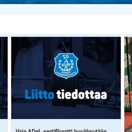
Vain ADeL-sertifikaatti hyväksytään