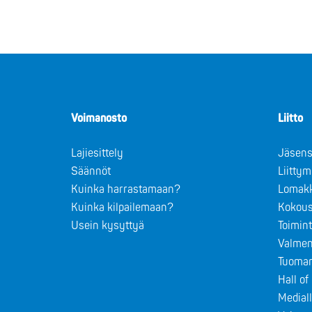
Voimanosto
Liitto
Lajiesittely
Jäsens
Säännöt
Liitty
Kuinka harrastamaan?
Lomak
Kuinka kilpailemaan?
Kokous
Usein kysyttyä
Toimin
Valmen
Tuomar
Hall o
Medial