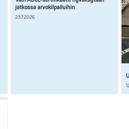
jatkossa arvokilpailuihin
23.7.2026
U
1