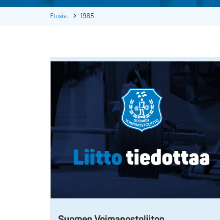
Etusivu
1985
Suomen Voimanostoliiton