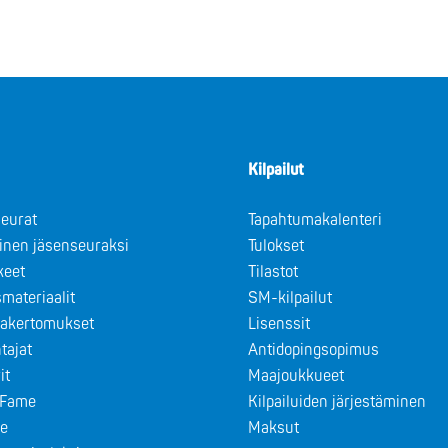
Kilpailut
eurat
Tapahtumakalenteri
minen jäsenseuraksi
Tulokset
keet
Tilastot
materiaalit
SM-kilpailut
takertomukset
Lisenssit
tajat
Antidopingsopimus
it
Maajoukkueet
f Fame
Kilpailuiden järjestäminen
le
Maksut