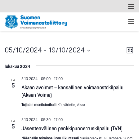
Ta
Tapahtumat
Nä
05/10/2024
 - 
19/10/2024
Lista
Vi
Valitse
nav
päivä.
lokakuu 2024
Na
5.10.2024 - 09:00
-
17:00
LA
5
Akaan avoimet – kansallinen voimanostokilpailu
(Akaan Voima)
Toijalan monitoimihalli
Köyvärintie, Akaa
5.10.2024 - 09:30
-
17:00
LA
5
Jäsentenvälinen penkkipunnerruskilpailu (TVN)
Nääshallin toiminnallinen liikuntasali
Näsijärvenkatu 8, Tampere, Suomi