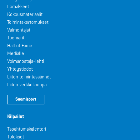
Lomakkeet
Kokousmateriaalit
Toimintakertomukset
Valmentajat
Tuomarit
Hall of Fame
Medialle
Voimanostaja-lehti
Yhteystiedot
Liiton toimintasäännöt
Liiton verkkokauppa
Suomisport
Kilpailut
Tapahtumakalenteri
Tulokset