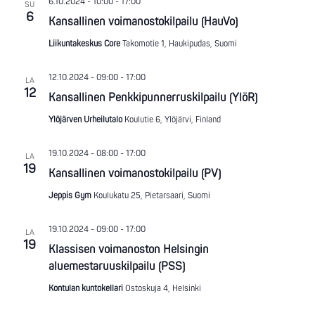
6.10.2024 - 10:00
-
17:00
SU
6
Kansallinen voimanostokilpailu (HauVo)
Liikuntakeskus Core
Takomotie 1, Haukipudas, Suomi
12.10.2024 - 09:00
-
17:00
LA
12
Kansallinen Penkkipunnerruskilpailu (YlöR)
Ylöjärven Urheilutalo
Koulutie 6, Ylöjärvi, Finland
19.10.2024 - 08:00
-
17:00
LA
19
Kansallinen voimanostokilpailu (PV)
Jeppis Gym
Koulukatu 25, Pietarsaari, Suomi
19.10.2024 - 09:00
-
17:00
LA
19
Klassisen voimanoston Helsingin
aluemestaruuskilpailu (PSS)
Kontulan kuntokellari
Ostoskuja 4, Helsinki