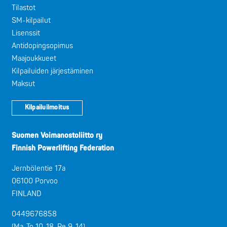
Tilastot
SM-kilpailut
Lisenssit
Antidopingsopimus
Maajoukkueet
Kilpailuiden järjestäminen
Maksut
Kilpailuilmoitus
Suomen Voimanostoliitto ry
Finnish Powerlifting Federation
Jernbölentie 17a
06100 Porvoo
FINLAND
0449676858
(Ma-To 10-18, Pe 9-14)