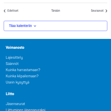
Tapahtumat
Tapah
Edelliset
Tänään
Seuraavat
Tilaa kalenteriin
Voimanosto
Lajiesittely
Säännöt
Kuinka harrastamaan?
Kuinka kilpailemaan?
Usein kysyttyä
Liitto
Jäsenseurat
Liittyminen jäsenseuraksi