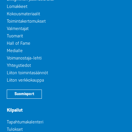
Lomakkeet
Kokousmateriaalit
Toimintakertomukset
Valmentajat
Tuomarit
Hall of Fame
Medialle
Voimanostaja-lehti
Yhteystiedot
Liiton toimintasäännöt
Liiton verkkokauppa
Suomisport
Kilpailut
Tapahtumakalenteri
Tulokset