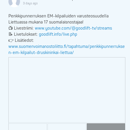
3 days ago
Penkkipunnerruksen EM-kilpailuiden varusteosuudella
Liettuassa mukana 17 suomalaisnostajaa!
📺 Livestriimi:
www.youtube.com/@goodlift-tv/streams
📝 Livetulokset:
goodlift.info/live.php
👉 Lisätiedot:
www.suomenvoimanostoliitto.fi/tapahtuma/penkkipunnerrukse
n-em-kilpailut-druskininkai-liettua/