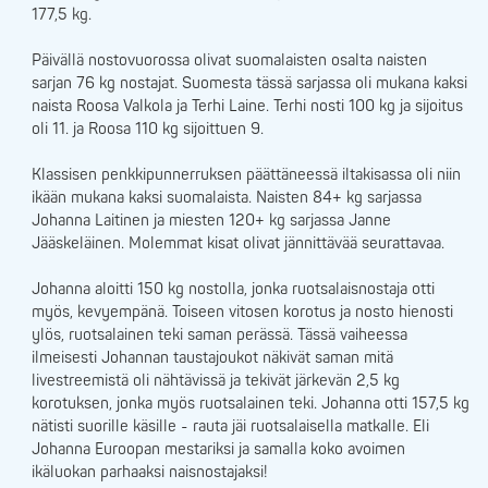
177,5 kg.
Päivällä nostovuorossa olivat suomalaisten osalta naisten
sarjan 76 kg nostajat. Suomesta tässä sarjassa oli mukana kaksi
naista Roosa Valkola ja Terhi Laine. Terhi nosti 100 kg ja sijoitus
oli 11. ja Roosa 110 kg sijoittuen 9.
Klassisen penkkipunnerruksen päättäneessä iltakisassa oli niin
ikään mukana kaksi suomalaista. Naisten 84+ kg sarjassa
Johanna Laitinen ja miesten 120+ kg sarjassa Janne
Jääskeläinen. Molemmat kisat olivat jännittävää seurattavaa.
Johanna aloitti 150 kg nostolla, jonka ruotsalaisnostaja otti
myös, kevyempänä. Toiseen vitosen korotus ja nosto hienosti
ylös, ruotsalainen teki saman perässä. Tässä vaiheessa
ilmeisesti Johannan taustajoukot näkivät saman mitä
livestreemistä oli nähtävissä ja tekivät järkevän 2,5 kg
korotuksen, jonka myös ruotsalainen teki. Johanna otti 157,5 kg
nätisti suorille käsille - rauta jäi ruotsalaisella matkalle. Eli
Johanna Euroopan mestariksi ja samalla koko avoimen
ikäluokan parhaaksi naisnostajaksi!