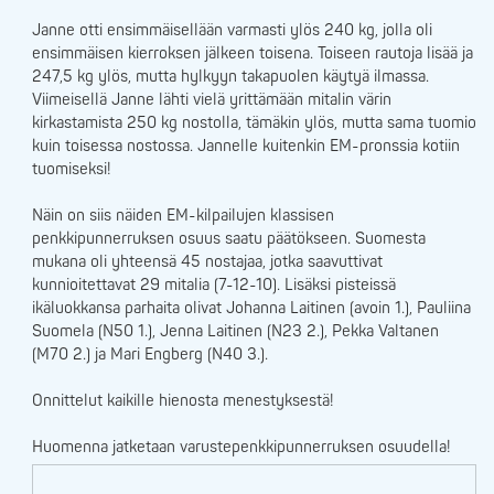
Janne otti ensimmäisellään varmasti ylös 240 kg, jolla oli
ensimmäisen kierroksen jälkeen toisena. Toiseen rautoja lisää ja
247,5 kg ylös, mutta hylkyyn takapuolen käytyä ilmassa.
Viimeisellä Janne lähti vielä yrittämään mitalin värin
kirkastamista 250 kg nostolla, tämäkin ylös, mutta sama tuomio
kuin toisessa nostossa. Jannelle kuitenkin EM-pronssia kotiin
tuomiseksi!
Näin on siis näiden EM-kilpailujen klassisen
penkkipunnerruksen osuus saatu päätökseen. Suomesta
mukana oli yhteensä 45 nostajaa, jotka saavuttivat
kunnioitettavat 29 mitalia (7-12-10). Lisäksi pisteissä
ikäluokkansa parhaita olivat Johanna Laitinen (avoin 1.), Pauliina
Suomela (N50 1.), Jenna Laitinen (N23 2.), Pekka Valtanen
(M70 2.) ja Mari Engberg (N40 3.).
Onnittelut kaikille hienosta menestyksestä!
Huomenna jatketaan varustepenkkipunnerruksen osuudella!