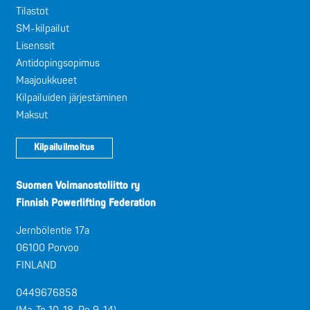
Tilastot
SM-kilpailut
Lisenssit
Antidopingsopimus
Maajoukkueet
Kilpailuiden järjestäminen
Maksut
Kilpailuilmoitus
Suomen Voimanostoliitto ry
Finnish Powerlifting Federation
Jernbölentie 17a
06100 Porvoo
FINLAND
0449676858