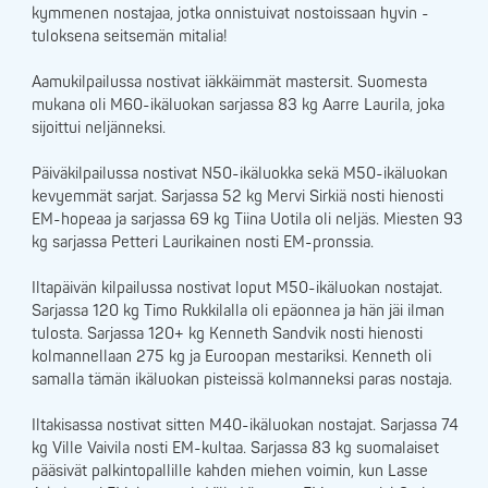
kymmenen nostajaa, jotka onnistuivat nostoissaan hyvin -
tuloksena seitsemän mitalia!
Aamukilpailussa nostivat iäkkäimmät mastersit. Suomesta
mukana oli M60-ikäluokan sarjassa 83 kg Aarre Laurila, joka
sijoittui neljänneksi.
Päiväkilpailussa nostivat N50-ikäluokka sekä M50-ikäluokan
kevyemmät sarjat. Sarjassa 52 kg Mervi Sirkiä nosti hienosti
EM-hopeaa ja sarjassa 69 kg Tiina Uotila oli neljäs. Miesten 93
kg sarjassa Petteri Laurikainen nosti EM-pronssia.
Iltapäivän kilpailussa nostivat loput M50-ikäluokan nostajat.
Sarjassa 120 kg Timo Rukkilalla oli epäonnea ja hän jäi ilman
tulosta. Sarjassa 120+ kg Kenneth Sandvik nosti hienosti
kolmannellaan 275 kg ja Euroopan mestariksi. Kenneth oli
samalla tämän ikäluokan pisteissä kolmanneksi paras nostaja.
Iltakisassa nostivat sitten M40-ikäluokan nostajat. Sarjassa 74
kg Ville Vaivila nosti EM-kultaa. Sarjassa 83 kg suomalaiset
pääsivät palkintopallille kahden miehen voimin, kun Lasse