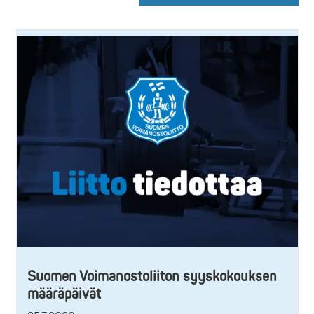
Suomen Voimanostoliiton syyskokouksen
määräpäivät