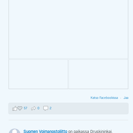
Katso Facebookissa
·
Jaa
57
0
2
Suomen Voimanostoliitto
on paikassa Druskininkai.