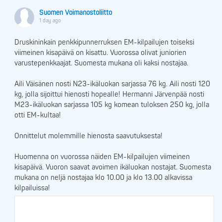
Suomen Voimanostoliitto
1 day ago
Druskininkain penkkipunnerruksen EM-kilpailujen toiseksi
viimeinen kisapäivä on kisattu. Vuorossa olivat juniorien
varustepenkkaajat. Suomesta mukana oli kaksi nostajaa.
Aili Väisänen nosti N23-ikäluokan sarjassa 76 kg. Aili nosti 120
kg, jolla sijoittui hienosti hopealle! Hermanni Järvenpää nosti
M23-ikäluokan sarjassa 105 kg komean tuloksen 250 kg, jolla
otti EM-kultaa!
Onnittelut molemmille hienosta saavutuksesta!
Huomenna on vuorossa näiden EM-kilpailujen viimeinen
kisapäivä. Vuoron saavat avoimen ikäluokan nostajat. Suomesta
mukana on neljä nostajaa klo 10.00 ja klo 13.00 alkavissa
kilpailuissa!