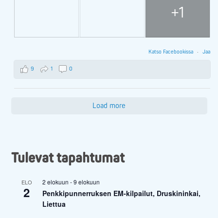
+1
Katso Facebookissa
·
Jaa
9
1
0
Load more
Tulevat tapahtumat
2 elokuun
-
9 elokuun
ELO
2
Penkkipunnerruksen EM-kilpailut, Druskininkai,
Liettua