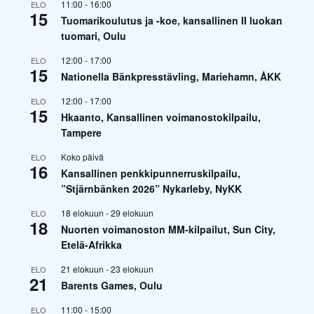
11:00
-
16:00
ELO
15
Tuomarikoulutus ja -koe, kansallinen II luokan
tuomari, Oulu
12:00
-
17:00
ELO
15
Nationella Bänkpresstävling, Mariehamn, ÅKK
12:00
-
17:00
ELO
15
Hkaanto, Kansallinen voimanostokilpailu,
Tampere
Koko päivä
ELO
16
Kansallinen penkkipunnerruskilpailu,
”Stjärnbänken 2026” Nykarleby, NyKK
18 elokuun
-
29 elokuun
ELO
18
Nuorten voimanoston MM-kilpailut, Sun City,
Etelä-Afrikka
21 elokuun
-
23 elokuun
ELO
21
Barents Games, Oulu
11:00
-
15:00
ELO