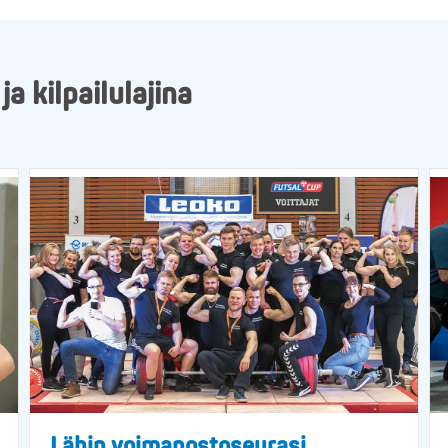
 kilpailulajina
Lähin voimanostoseurasi