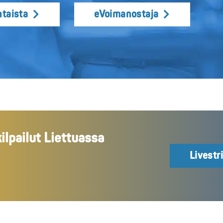
taista
eVoimanostaja
lpailut Liettuassa
Livestr