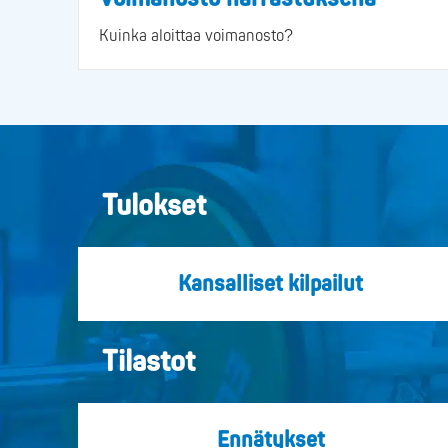
Kuinka aloittaa voimanosto?
Tulokset
Kansalliset kilpailut
Tilastot
Ennätykset