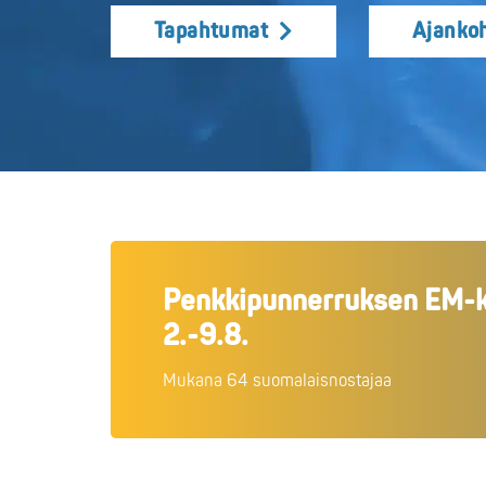
Tapahtumat
Ajankoh
Penkkipunnerruksen EM-ki
2.-9.8.
Mukana 64 suomalaisnostajaa