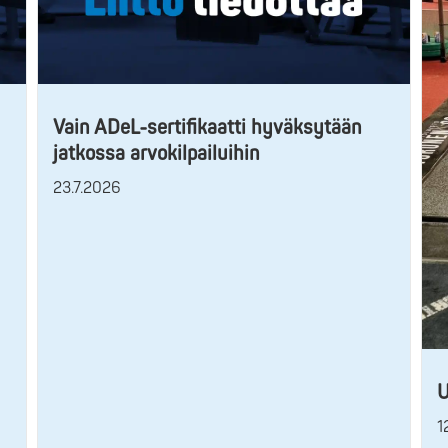
Vain ADeL-sertifikaatti hyväksytään
jatkossa arvokilpailuihin
23.7.2026
U
1