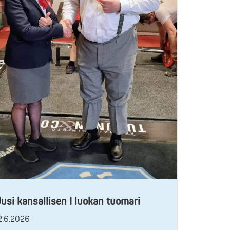
usi kansallisen I luokan tuomari
2.6.2026