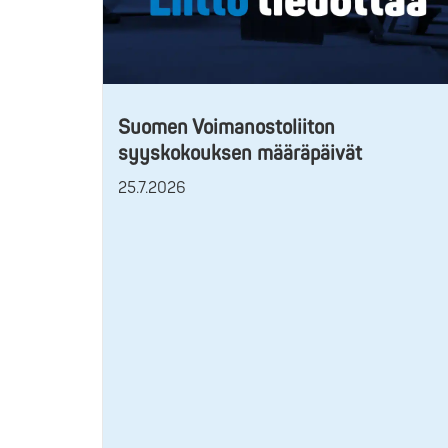
Suomen Voimanostoliiton
syyskokouksen määräpäivät
25.7.2026