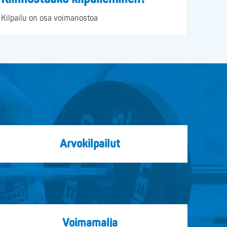
Kilpailu on osa voimanostoa
Arvokilpailut
Voimamalja