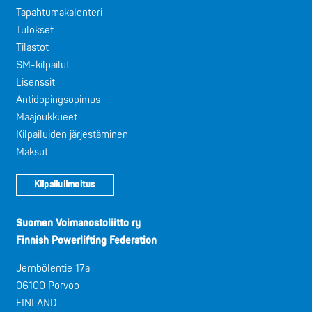
Tapahtumakalenteri
Tulokset
Tilastot
SM-kilpailut
Lisenssit
Antidopingsopimus
Maajoukkueet
Kilpailuiden järjestäminen
Maksut
Kilpailuilmoitus
Suomen Voimanostoliitto ry
Finnish Powerlifting Federation
Jernbölentie 17a
06100 Porvoo
FINLAND