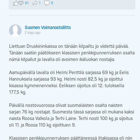
61
1
0
Suomen Voimanostoliitto
2 days ago
Liettuan Druskininkaissa on tänään kilpailtu jo viidettä päivää.
Tänään saatiin päätökseen klassisen penkkipunnerruksen osalta
nämä kilpailut ja lavalla oli avoimen ikäluokan nostajia.
Aamupäivällä lavalla oli Helmi Penttilä sarjassa 69 kg ja Eelis
Hannuksela sarjassa 93 kg. Helmi nosti 82,5 kg ja sijoittui
kisassa kymmenenneksi. Eeliksen sijoitus oli 12. tuloksella
177,5 kg.
Päivällä nostovuorossa olivat suomalaisten osalta naisten
sarjan 76 kg nostajat. Suomesta tässä sarjassa oli mukana kaksi
naista Roosa Valkola ja Terhi Laine. Terhi nosti 100 kg ja sijoitus
oli 11. ja Roosa 110 kg sijoittuen 9.
Klassisen penkkipunnerruksen päättäneessä iltakisassa oli niin