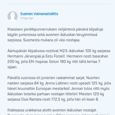
Suomen Voimanostoliitto
3 days ago
Klassisen penkkipunnerruksen neljäntenä päivänä kilpailuja
käytiin junioreissa sekä avoimen ikäluokan kevyimmissä
sarjoissa. Suomesta mukana oli viisi nostajaa.
Aamupäivän kilpailussa nostivat M23-ikäluokan 105 kg sarjassa
Hermanni Järvenpää ja Eetu Forsell. Hermanni nosti tasarahan
200 kg, jolla EM-hopeaa. Eetun 180 kg riitti tällä kertaa 7.
sijaan.
Päivällä vuorossa oli juniorien raskaimmat sarjat. Nuorten
naisten sarjassa 84 kg Jenna Laitinen nosti upeasti 125 kg, jolla
hänet kruunattiin Euroopan mestariksi! Jennan tulos riitti myös
ikäluokan toiseksi parhaan nostajan titteliin! Miesten 120 kg
sarjassa Ossi Rantala nosti 172,5 kg, jolla hän oli kisan 8.
Iltakisassa urakkansa aloitti avoimen ikäluokan nostajat.