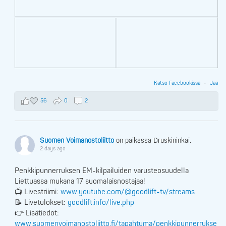
Katso Facebookissa
·
Jaa
56
0
2
Suomen Voimanostoliitto
on paikassa Druskininkai.
2 days ago
Penkkipunnerruksen EM-kilpailuiden varusteosuudella
Liettuassa mukana 17 suomalaisnostajaa!
📺 Livestriimi:
www.youtube.com/@goodlift-tv/streams
📝 Livetulokset:
goodlift.info/live.php
👉 Lisätiedot:
www.suomenvoimanostoliitto.fi/tapahtuma/penkkipunnerrukse