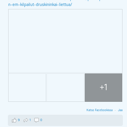
n-em-kilpailut-druskininkai-liettua/
+1
Katso Facebookissa
·
Jaa
9
1
0