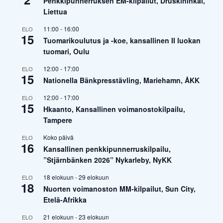
Penkkipunnerruksen EM-kilpailut, Druskininkai,
Liettua
11:00
-
16:00
ELO
15
Tuomarikoulutus ja -koe, kansallinen II luokan
tuomari, Oulu
12:00
-
17:00
ELO
15
Nationella Bänkpresstävling, Mariehamn, ÅKK
12:00
-
17:00
ELO
15
Hkaanto, Kansallinen voimanostokilpailu,
Tampere
Koko päivä
ELO
16
Kansallinen penkkipunnerruskilpailu,
”Stjärnbänken 2026” Nykarleby, NyKK
18 elokuun
-
29 elokuun
ELO
18
Nuorten voimanoston MM-kilpailut, Sun City,
Etelä-Afrikka
21 elokuun
-
23 elokuun
ELO