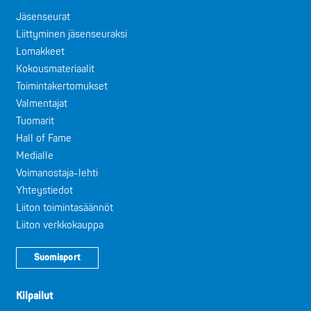
Jäsenseurat
Liittyminen jäsenseuraksi
Lomakkeet
Kokousmateriaalit
Toimintakertomukset
Valmentajat
Tuomarit
Hall of Fame
Medialle
Voimanostaja-lehti
Yhteystiedot
Liiton toimintasäännöt
Liiton verkkokauppa
Suomisport
Kilpailut