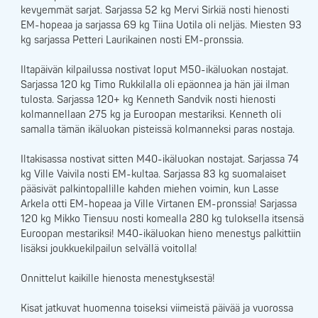
kevyemmät sarjat. Sarjassa 52 kg Mervi Sirkiä nosti hienosti
EM-hopeaa ja sarjassa 69 kg Tiina Uotila oli neljäs. Miesten 93
kg sarjassa Petteri Laurikainen nosti EM-pronssia.
Iltapäivän kilpailussa nostivat loput M50-ikäluokan nostajat.
Sarjassa 120 kg Timo Rukkilalla oli epäonnea ja hän jäi ilman
tulosta. Sarjassa 120+ kg Kenneth Sandvik nosti hienosti
kolmannellaan 275 kg ja Euroopan mestariksi. Kenneth oli
samalla tämän ikäluokan pisteissä kolmanneksi paras nostaja.
Iltakisassa nostivat sitten M40-ikäluokan nostajat. Sarjassa 74
kg Ville Vaivila nosti EM-kultaa. Sarjassa 83 kg suomalaiset
pääsivät palkintopallille kahden miehen voimin, kun Lasse
Arkela otti EM-hopeaa ja Ville Virtanen EM-pronssia! Sarjassa
120 kg Mikko Tiensuu nosti komealla 280 kg tuloksella itsensä
Euroopan mestariksi! M40-ikäluokan hieno menestys palkittiin
lisäksi joukkuekilpailun selvällä voitolla!
Onnittelut kaikille hienosta menestyksestä!
Kisat jatkuvat huomenna toiseksi viimeistä päivää ja vuorossa