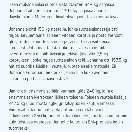
ikään mukana kaksi suomalaista. Naisten 84+ kg sarjassa
Johanna Laitinen ja miesten 120+ kg sarjassa Janne
Jääskeläinen. Molemmat kisat olivat jännittävää seurattavaa.
Johanna aloitti 150 kg nostolla, jonka ruotsalaisnostaja otti
myös, kevyempänä. Toiseen vitosen korotus ja nosto hienosti
ylös, ruotsalainen teki saman perässä. Tässä vaiheessa
ilmeisesti Johannan taustajoukot näkivät saman mitä
livestreemistä oli nähtävissä ja tekivät järkevän 2,5 kg
korotuksen, jonka myös ruotsalainen teki. Johanna otti 157,5 kg
nätisti suorille käsille - rauta jäi ruotsalaisella matkalle. Eli
Johanna Euroopan mestariksi ja samalla koko avoimen
ikäluokan parhaaksi naisnostajaksi!
Janne otti ensimmäisellään varmasti ylös 240 kg, jolla oli
ensimmäisen kierroksen jälkeen toisena. Toiseen rautoja lisää ja
247,5 kg ylös, mutta hylkyyn takapuolen käytyä ilmassa.
Viimeisellä Janne lähti vielä yrittämään mitalin värin
kirkastamista 250 kg nostolla, tämäkin ylös, mutta sama tuomio
kuin toisessa nostossa. Jannelle kuitenkin EM-pronssia kotiin
tuomiseksi!