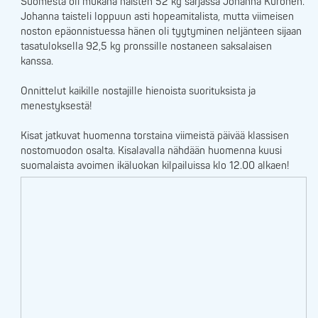
Suomesta oli mukana naisten 52 kg sarjassa Johanna Kuronen.
Johanna taisteli loppuun asti hopeamitalista, mutta viimeisen
noston epäonnistuessa hänen oli tyytyminen neljänteen sijaan
tasatuloksella 92,5 kg pronssille nostaneen saksalaisen
kanssa.
Onnittelut kaikille nostajille hienoista suorituksista ja
menestyksestä!
Kisat jatkuvat huomenna torstaina viimeistä päivää klassisen
nostomuodon osalta. Kisalavalla nähdään huomenna kuusi
suomalaista avoimen ikäluokan kilpailuissa klo 12.00 alkaen!