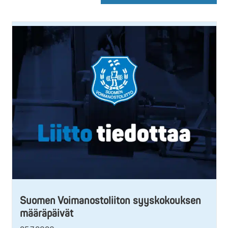
Suomen Voimanostoliiton syyskokouksen
määräpäivät