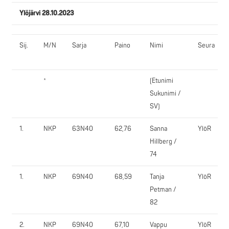
Ylöjärvi 28.10.2023
Sij.
M/N
Sarja
Paino
Nimi
Seura
*
(Etunimi
Sukunimi /
SV)
1.
NKP
63N40
62,76
Sanna
YlöR
Hillberg /
74
1.
NKP
69N40
68,59
Tanja
YlöR
Petman /
82
2.
NKP
69N40
67,10
Vappu
YlöR