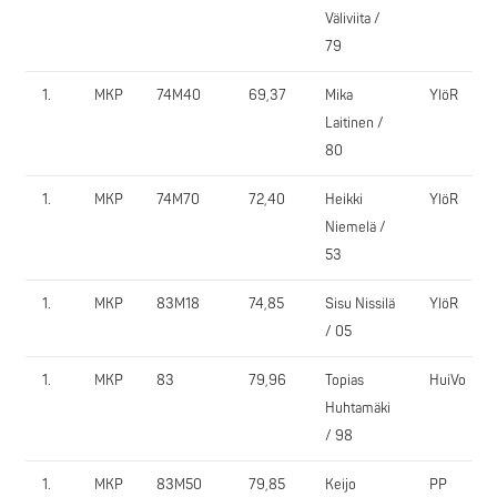
Väliviita /
79
1.
MKP
74M40
69,37
Mika
YlöR
Laitinen /
80
1.
MKP
74M70
72,40
Heikki
YlöR
Niemelä /
53
1.
MKP
83M18
74,85
Sisu Nissilä
YlöR
/ 05
1.
MKP
83
79,96
Topias
HuiVo
Huhtamäki
/ 98
1.
MKP
83M50
79,85
Keijo
PP