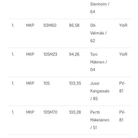
Stenholm /
64
1.
MKP
93M60
86,58
Olli
YlöR
Välimäki /
62
1.
MKP
105M23
94,26
Toni
YlöR
Mäkinen /
04
1.
MKP
105
103,35
Jussi
PV-
Kangassalo
81
/ 85
1.
MKP
105M70
100,28
Pertti
PV-
Mäkeläinen
81
/ 51