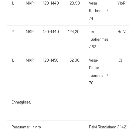
1.
MKP
120+M40
129,90
Vesa
YlöR
Korhonen /
74
2.
MKP
120+M40
124,20
Tero
HuiVo
Tuohenmaa
/ 83
1.
MKP
120+M50
152,00
Vesa-
K3
Pekka
Tuominen /
70
Ennätykset:
Päätuomari / nro
Päivi Ristolainen / 1421