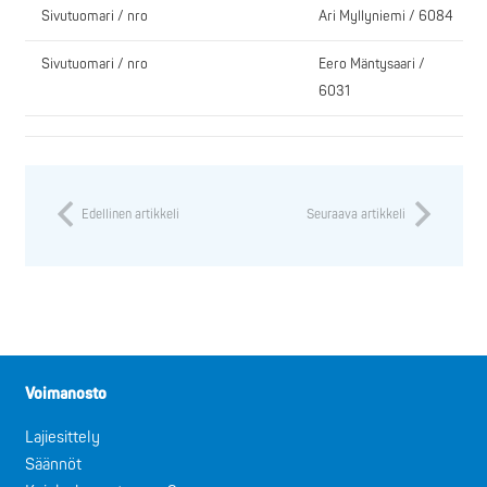
Sivutuomari / nro
Ari Myllyniemi / 6084
Sivutuomari / nro
Eero Mäntysaari /
6031
Edellinen artikkeli
Seuraava artikkeli
Voimanosto
Lajiesittely
Säännöt