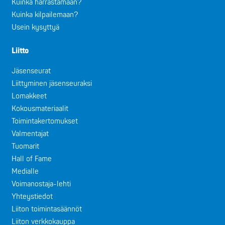
Kuinka harrastamaan?
Kuinka kilpailemaan?
Usein kysyttyä
Liitto
Jäsenseurat
Liittyminen jäsenseuraksi
Lomakkeet
Kokousmateriaalit
Toimintakertomukset
Valmentajat
Tuomarit
Hall of Fame
Medialle
Voimanostaja-lehti
Yhteystiedot
Liiton toimintasäännöt
Liiton verkkokauppa