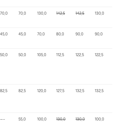
70,0
70,0
130,0
142,5
142,5
130,0
317,5
45,0
45,0
70,0
80,0
90,0
90,0
210,0
50,0
50,0
105,0
112,5
122,5
122,5
260,0
82,5
82,5
120,0
127,5
132,5
132,5
347,5
—–
55,0
100,0
130,0
130,0
100,0
240,0