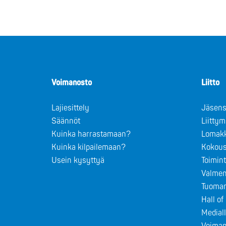
Voimanosto
Liitto
Lajiesittely
Jäsens
Säännöt
Liitty
Kuinka harrastamaan?
Lomak
Kuinka kilpailemaan?
Kokous
Usein kysyttyä
Toimin
Valmen
Tuomar
Hall o
Medial