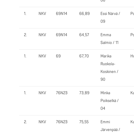
06
1.
NKV
69N14
66,89
Essi Närvä /
P
09
2.
NKV
69N14
64,57
Emma
P
Salmio / 11
1.
NKV
69
67,70
Marika
H
Ruokola-
Koskinen /
90
1.
NKV
76N23
73,89
Minka
K
Poikselkä /
04
2.
NKV
76N23
75,55
Emmi
K
Järvenpää /