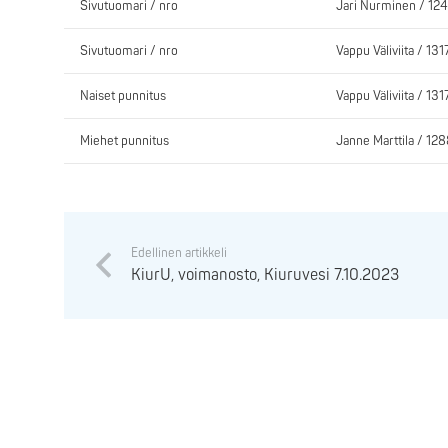
Sivutuomari / nro
Jari Nurminen / 12
Sivutuomari / nro
Vappu Väliviita / 131
Naiset punnitus
Vappu Väliviita / 131
Miehet punnitus
Janne Marttila / 12
Edellinen artikkeli
KiurU, voimanosto, Kiuruvesi 7.10.2023