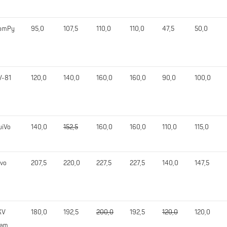
omPy
95,0
107,5
110,0
110,0
47,5
50,0
V-81
120,0
140,0
160,0
160,0
90,0
100,0
uiVo
140,0
152,5
160,0
160,0
110,0
115,0
ivo
207,5
220,0
227,5
227,5
140,0
147,5
KV
180,0
192,5
200,0
192,5
120,0
120,0
eam