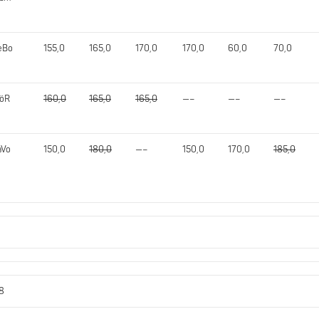
eBo
155,0
165,0
170,0
170,0
60,0
70,0
löR
160,0
165,0
165,0
—–
—–
—–
aVo
150,0
180,0
—–
150,0
170,0
185,0
88