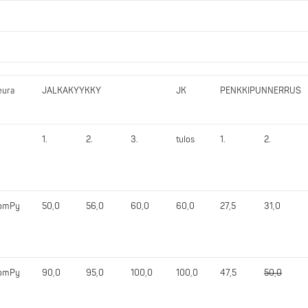
eura
JALKAKYYKKY
JK
PENKKIPUNNERRUS
1.
2.
3.
tulos
1.
2.
omPy
50,0
56,0
60,0
60,0
27,5
31,0
omPy
90,0
95,0
100,0
100,0
47,5
50,0