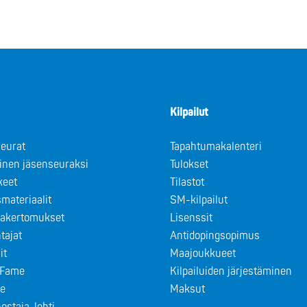
Kilpailut
eurat
Tapahtumakalenteri
minen jäsenseuraksi
Tulokset
keet
Tilastot
materiaalit
SM-kilpailut
takertomukset
Lisenssit
tajat
Antidopingsopimus
it
Maajoukkueet
f Fame
Kilpailuiden järjestäminen
le
Maksut