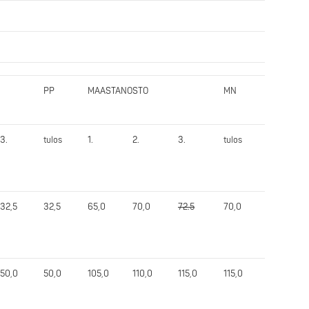
PP
MAASTANOSTO
MN
Yht.
3.
tulos
1.
2.
3.
tulos
tulos
32,5
32,5
65,0
70,0
72.5
70,0
162,5
50,0
50,0
105,0
110,0
115,0
115,0
265,0