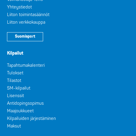
Yhteystiedot
Liiton toimintasäännöt
Liiton verkkokauppa
Suomisport
Kilpailut
Tapahtumakalenteri
Tulokset
Tilastot
SM-kilpailut
Lisenssit
Antidopingsopimus
Maajoukkueet
Kilpailuiden järjestäminen
Maksut