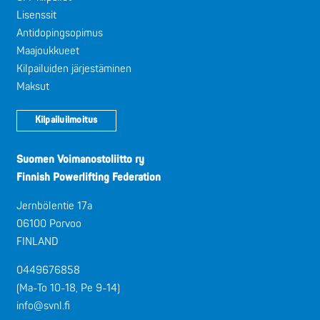
Lisenssit
Antidopingsopimus
Maajoukkueet
Kilpailuiden järjestäminen
Maksut
Kilpailuilmoitus
Suomen Voimanostoliitto ry
Finnish Powerlifting Federation
Jernbölentie 17a
06100 Porvoo
FINLAND
0449676858
(Ma-To 10-18, Pe 9-14)
info@svnl.fi