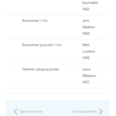
Asumalahti
1452
Sivutuomari / nro
Jere
Väisänen
1460
Sivutuomari ja puntari / nro
Matti
Luotamo
1455
Tekninen valvoja ja puntari
Laura
Ollikainen
1457
Edellinen artikkeli
Seuraava artikkeli