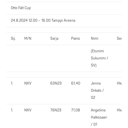
Otto Fält Cup
24.8.2024 12.00 – 16.00 Tamppi Areena
Sij.
M/N
Sarja
Paino
Nimi
Seura
(Etunimi
Sukunimi /
SV)
1.
NKV
63N23
61,40
Jenna
Hkaant
Onkalo /
02
1.
NKV
76N23
71,08
Angeliina
Hkaant
Halkosaari
/ 01