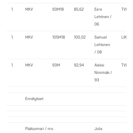
1.
MKV
93M18
85,62
Eero
TVN
Lehtinen /
06
1.
MKV
105M18
100,02
Samuel
LIKE
Lehtonen
/ 08
1.
MKV
93M
92,94
Aleksi
TVN
Niinimäki /
93
Ennätykset
Päätuomari / nro
Julia