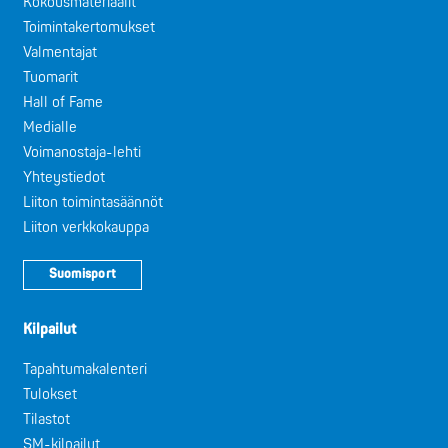
Kokousmateriaalit
Toimintakertomukset
Valmentajat
Tuomarit
Hall of Fame
Medialle
Voimanostaja-lehti
Yhteystiedot
Liiton toimintasäännöt
Liiton verkkokauppa
Suomisport
Kilpailut
Tapahtumakalenteri
Tulokset
Tilastot
SM-kilpailut