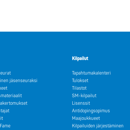
Kilpailut
eurat
Tapahtumakalenteri
minen jäsenseuraksi
Tulokset
keet
Tilastot
materiaalit
SM-kilpailut
takertomukset
Lisenssit
tajat
Antidopingsopimus
it
Maajoukkueet
f Fame
Kilpailuiden järjestäminen