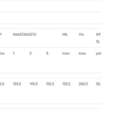
P
MAASTANOSTO
MN
Yht.
IPF
GL
ulos
1.
2.
3.
tulos
tulos
pist.
5,0
135,0
145,0
155,0
155,0
350,0
50,33