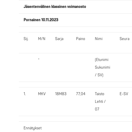
Jäsentenvälinen klassinen voimanosto
Pornainen 10.11.2023
Sij.
M/N
Sarja
Paino
Nimi
Seura
*
(Etunimi
Sukunimi
/ SV)
1.
MKV
18M83
77,04
Taisto
E-SV
Lehti /
07
Ennätykset