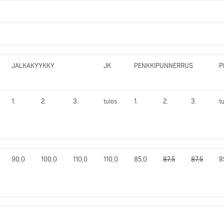
JALKAKYYKKY
JK
PENKKIPUNNERRUS
P
1.
2.
3.
tulos
1.
2.
3.
t
90,0
100,0
110,0
110,0
85,0
87,5
87,5
8