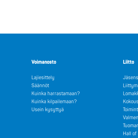
Voimanosto
Liitto
Lajiesittely
Jäsens
Säännöt
Liitty
Kuinka harrastamaan?
Lomak
Kuinka kilpailemaan?
Kokous
Usein kysyttyä
Toimin
Valmen
Tuomar
Hall o