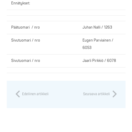
Ennätykset:
Päätuomari / nro
Juhan Nalli / 1263
Sivutuomari / nro
Eugen Parviainen /
6053
Sivutuomari / nro
Jaarli Pirkkiö / 6078
Edellinen artikkeli
Seuraava artikkeli