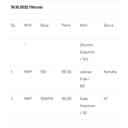
16.10.2022 Ylitornio
Sij.
M/N
Sarja
Paino
Nimi
Seura
P
*
(Etunimi
1.
Sukunimi
/ SV)
1.
MKP
105
96,50
Joonas
KemaKu
1
Fräki /
89
1.
MKP
105M70
95,00
Suke
IiY
9
Huovinen
/ 50