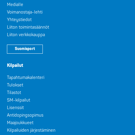
Medialle
Voimanostaja-lehti
Yhteystiedot
Liiton toimintasäännöt
Liiton verkkokauppa
Suomisport
Kilpailut
Tapahtumakalenteri
Tulokset
Tilastot
SM-kilpailut
Lisenssit
Antidopingsopimus
Maajoukkueet
Kilpailuiden järjestäminen