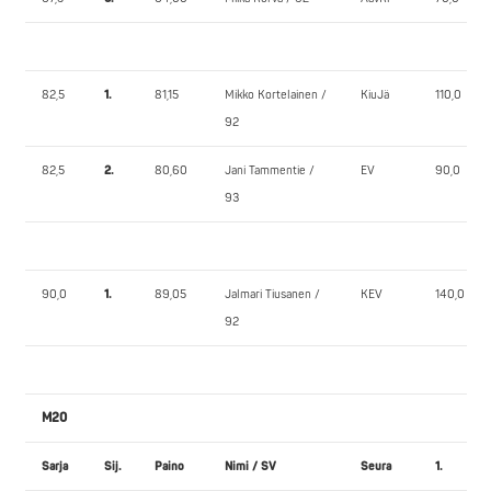
82,5
1.
81,15
Mikko Kortelainen /
KiuJä
110,0
92
82,5
2.
80,60
Jani Tammentie /
EV
90,0
93
90,0
1.
89,05
Jalmari Tiusanen /
KEV
140,0
92
M20
Sarja
Sij.
Paino
Nimi / SV
Seura
1.