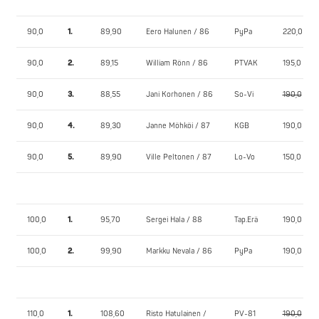
90,0
1.
89,90
Eero Halunen / 86
PyPa
220,0
90,0
2.
89,15
William Rönn / 86
PTVAK
195,0
90,0
3.
88,55
Jani Korhonen / 86
So-Vi
190,0
90,0
4.
89,30
Janne Möhköi / 87
KGB
190,0
90,0
5.
89,90
Ville Peltonen / 87
Lo-Vo
150,0
100,0
1.
95,70
Sergei Hala / 88
Tap.Erä
190,0
100,0
2.
99,90
Markku Nevala / 86
PyPa
190,0
110,0
1.
108,60
Risto Hatulainen /
PV-81
190,0