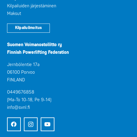
Kilpailuiden järjestäminen
Maksut
Kilpailuilmoitus
Suomen Voimanostoliitto ry
Finnish Powerlifting Federation
Jernbölentie 17a
06100 Porvoo
FINLAND
0449676858
(Ma-To 10-18, Pe 9-14)
info@svnl.fi