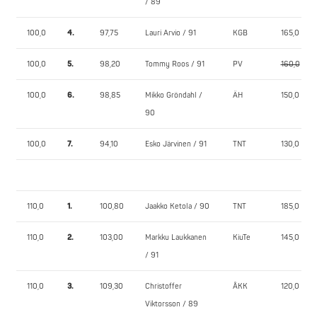
/ 89
100,0
4.
97,75
Lauri Arvio / 91
KGB
165,0
100,0
5.
98,20
Tommy Roos / 91
PV
160,0
100,0
6.
98,85
Mikko Gröndahl /
ÄH
150,0
90
100,0
7.
94,10
Esko Järvinen / 91
TNT
130,0
110,0
1.
100,80
Jaakko Ketola / 90
TNT
185,0
110,0
2.
103,00
Markku Laukkanen
KiuTe
145,0
/ 91
110,0
3.
109,30
Christoffer
ÅKK
120,0
Viktorsson / 89