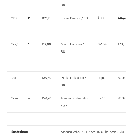
88
110,0
2.
109,10
Lucas Donner / 88
ÅKK
145,0
125,0
1.
118,00
Martti Harjapää /
OV-86
170,0
88
125+
–
136,30
Pekka Loikkanen /
LepU
300,0
86
125+
–
158,20
Tuomas Korkia-aho
KelVi
300,0
/ 87
Ennätykset:
Amaury Valier / 91, KaVo, 158,5 kg, sarja 75 kg, Su