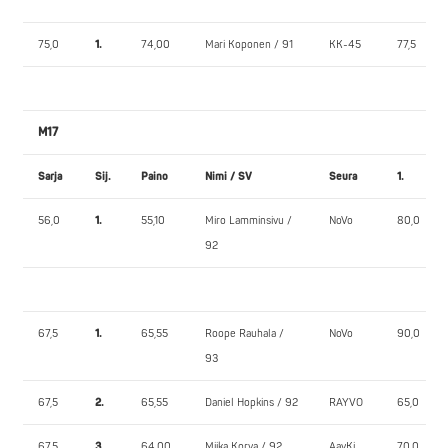
75,0
1.
74,00
Mari Koponen / 91
KK-45
77,5
M17
Sarja
Sij.
Paino
Nimi / SV
Seura
1.
56,0
1.
55,10
Miro Lamminsivu /
NoVo
80,0
92
67,5
1.
65,55
Roope Rauhala /
NoVo
90,0
93
67,5
2.
65,55
Daniel Hopkins / 92
RAYVO
65,0
67,5
3.
64,00
Miika Korva / 92
AavKi
70,0