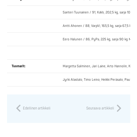
Santeri Tuunainen / 91, KaVo, 202,5 kg, sarja 100 k
Antti Ahonen / 88, VarpVi, 165,5 kg, sarja 67,5 kg 
Eero Halunen / 86, PyPa, 225 kg, sarja 90 kg M23 
Tuomarit:
Margetta Salminen, Jari Laine, Arto Hannolin, Kari 
Jyrki Alastalo, Timo Leino, Heikki Peräsalo, Pauli Li
Edellinen artikkeli
Seuraava artikkeli