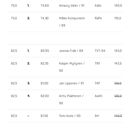
75,0
1.
74,60
Amaury Valier / 91
KaVo
140,0
75,0
2.
74,30
Mikko Kumpuniemi
RaPe
110,0
/ 89
82,5
1.
80,95
Joonas Fräki / 89
TVT-94
145,0
82,5
2.
82,35
Kasper Myllynen /
TNT
142,5
90
82,5
3.
81,00
Jan Lipponen / 91
TNT
125,0
82,5
4.
82,00
Arttu Päättönen /
AavKi
120,0
90
82,5
–
81,50
Tomi Autio / 90
ÄH
140,0