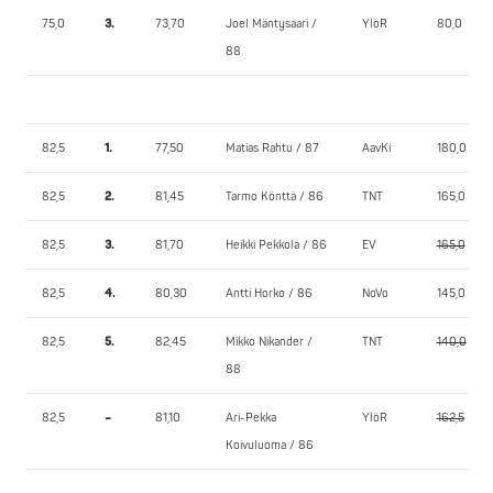
75,0
3.
73,70
Joel Mäntysaari /
YlöR
80,0
88
82,5
1.
77,50
Matias Rahtu / 87
AavKi
180,0
82,5
2.
81,45
Tarmo Könttä / 86
TNT
165,0
82,5
3.
81,70
Heikki Pekkola / 86
EV
165,0
82,5
4.
80,30
Antti Horko / 86
NoVo
145,0
82,5
5.
82,45
Mikko Nikander /
TNT
140,0
88
82,5
–
81,10
Ari-Pekka
YlöR
162,5
Koivuluoma / 86