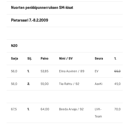
Nuorten penkkipunnerruksen SM-kisat
Pietarsaari 7.-8.2.2009
N20
Sarja
Sij.
Paino
Nimi / SV
Seura
1.
56,0
1.
53,85
Elina Auvinen / 89
EV
65,0
56,0
2.
55,00
Tiia Rahtu / 92
AavKi
45,0
67,5
1.
64,00
Beeda Arvaja / 92
LVK-
70,0
Team