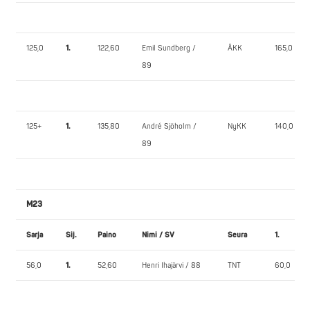
125,0
1.
122,60
Emil Sundberg /
ÅKK
165,0
89
125+
1.
135,80
André Sjöholm /
NyKK
140,0
89
M23
Sarja
Sij.
Paino
Nimi / SV
Seura
1.
56,0
1.
52,60
Henri Ihajärvi / 88
TNT
60,0