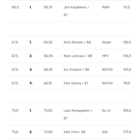
60,0
1.
59,70
Joni Karjalainen /
RaPe
70,0
87
67,5
1.
65,20
Antti Ahonen / 88
VarpVi
155,0
67,5
2.
66,85
Risto Joensuu / 88
HPV
145,0
67,5
3.
66,20
Iiro Virtanen / 86
RAYVO
145,0
67,5
4.
66,10
Ville Simola / 87
RAYVO
115,0
75,0
1.
75,00
Lauri Kemppainen /
So-Vi
185,0
87
75,0
2.
74,80
Ville Virta / 86
SiSi
170,0