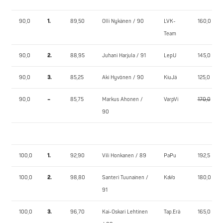
90,0
1.
89,50
Olli Nykänen / 90
LVK-
160,0
Team
90,0
2.
88,95
Juhani Harjula / 91
LepU
145,0
90,0
3.
85,25
Aki Hyvönen / 90
KiuJä
125,0
90,0
–
85,75
Markus Ahonen /
VarpVi
170,0
90
100,0
1.
92,90
Vili Honkanen / 89
PaPu
192,5
100,0
2.
98,80
Santeri Tuunainen /
KaVo
180,0
91
100,0
3.
96,70
Kai-Oskari Lehtinen
Tap.Erä
165,0