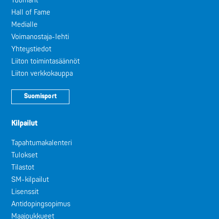
Tuomarit
Hall of Fame
Medialle
Voimanostaja-lehti
Yhteystiedot
Liiton toimintasäännöt
Liiton verkkokauppa
Suomisport
Kilpailut
Tapahtumakalenteri
Tulokset
Tilastot
SM-kilpailut
Lisenssit
Antidopingsopimus
Maajoukkueet