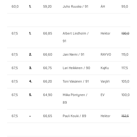
60,0
1.
59,20
Juho Ruuska / 91
ÄH
95,0
67,5
1.
66,85
Albert Lindholm /
Hektor
130,0
91
67,5
2.
66,60
Jani Niemi / 91
RAYVO
115,0
67,5
3.
66,75
Lari Heikkinen / 90
KajKu
117,5
67,5
4.
66,20
Toni Väisänen / 91
VarpVi
105,0
67,5
5.
64,90
Miika Pöntynen /
EV
100,0
89
67,5
–
66,65
Pauli Kouki / 89
Hektor
152,5