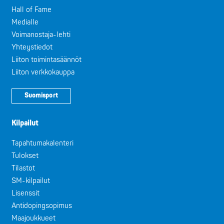
Hall of Fame
Medialle
Voimanostaja-lehti
Yhteystiedot
Liiton toimintasäännöt
Liiton verkkokauppa
Suomisport
Kilpailut
Tapahtumakalenteri
Tulokset
Tilastot
SM-kilpailut
Lisenssit
Antidopingsopimus
Maajoukkueet