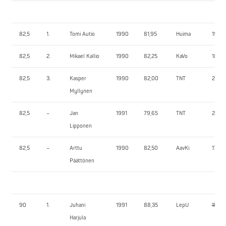
82,5
1.
Tomi Autio
1990
81,95
Huima
190,0
82,5
2.
Mikael Kallio
1990
82,25
KaVo
185,0
82,5
3.
Kasper
1990
82,00
TNT
200,
Myllynen
82,5
–
Jan
1991
79,65
TNT
200,
Lipponen
82,5
–
Arttu
1990
82,50
AavKi
175,0
Päättönen
90
1.
Juhani
1991
88,35
LepU
190,0
Harjula