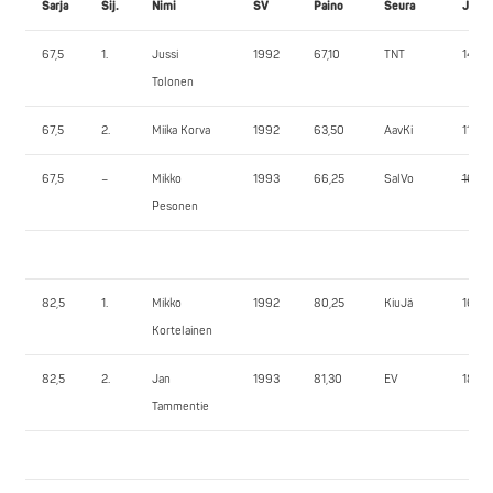
Sarja
Sij.
Nimi
SV
Paino
Seura
JK1
67,5
1.
Jussi
1992
67,10
TNT
140,0
Tolonen
67,5
2.
Miika Korva
1992
63,50
AavKi
110,0
67,5
–
Mikko
1993
66,25
SalVo
160,0
Pesonen
82,5
1.
Mikko
1992
80,25
KiuJä
160,0
Kortelainen
82,5
2.
Jan
1993
81,30
EV
185,0
Tammentie