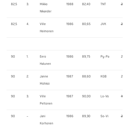
82,5
3.
Mikko
1988
82,40
TNT
235,0
Nikander
82,5
4.
Ville
1986
80,65
JVK
210,0
Heimonen
90
1.
Eero
1986
89,75
Py-Pa
270,0
Halunen
90
2.
Janne
1987
88,60
KGB
220,0
Möhköi
90
3.
Ville
1987
90,00
Lo-Vo
190,0
Peltonen
90
–
Jani
1986
89,30
So-Vi
240,
Korhonen