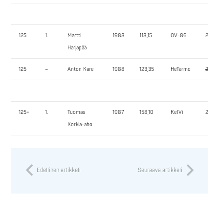
125
1.
Martti
1988
118,15
OV-86
290,
Harjapää
125
–
Anton Kare
1988
123,35
HeTarmo
260,
125+
1.
Tuomas
1987
158,10
KelVi
290,
Korkia-aho
Edellinen artikkeli
Seuraava artikkeli