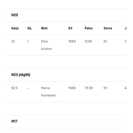
N20
Sarja
Sij.
Nimi
SV
Paino
Seura
JK1
52
1.
Elina
1989
51,95
EV
120,0
Auvinen
N23 (näyttö)
82,5
–
Hanna
1988
79,30
EV
130,0
Kontkanen
M17