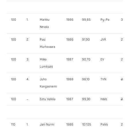
100
1.
Markku
1986
99,85
Py-Pa
310,0
Nevala
100
2.
Pasi
1986
91,90
JVK
250,0
Murtovaara
100
3.
Miika
1987
90,70
EV
230,0
Lumitsalo
100
4.
Juho
1988
98,10
TVN
215,0
Kangasniemi
100
–
Eetu Valkila
1987
99,30
HäVo
240,
110
1.
Jani Nurmi
1986
107,05
PaiVo
240,