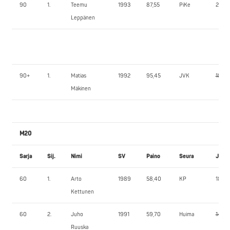
90
1.
Teemu
1993
87,55
PiKe
200,
Leppänen
90+
1.
Matias
1992
95,45
JVK
185,0
Mäkinen
M20
Sarja
Sij.
Nimi
SV
Paino
Seura
JK1
60
1.
Arto
1989
58,40
KP
180,0
Kettunen
60
2.
Juho
1991
59,70
Huima
140,0
Ruuska