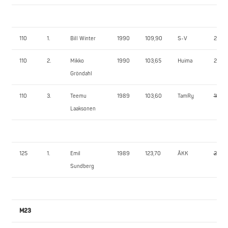
110
1.
Bill Winter
1990
109,90
S-V
240,
110
2.
Mikko
1990
103,65
Huima
225,0
Gröndahl
110
3.
Teemu
1989
103,60
TamRy
160,0
Laaksonen
125
1.
Emil
1989
123,70
ÅKK
275,0
Sundberg
M23