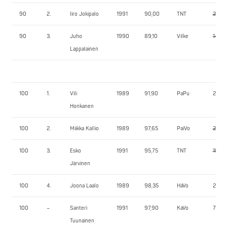
90
2.
Iiro Jokipalo
1991
90,00
TNT
210,0
90
3.
Juho
1990
89,10
Vilke
140,0
Lappalainen
100
1.
Vili
1989
91,90
PaPu
240,
Honkanen
100
2.
Miikka Kallio
1989
97,65
PaiVo
240,
100
3.
Esko
1991
95,75
TNT
190,0
Järvinen
100
4.
Joona Laalo
1989
98,35
HäVo
205,0
100
–
Santeri
1991
97,90
KaVo
75,0
Tuunainen