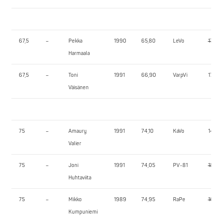
67,5
–
Pekka
1990
65,80
LeVo
170,0
Harmaala
67,5
–
Toni
1991
66,90
VarpVi
170,0
Väisänen
75
–
Amaury
1991
74,10
KaVo
140,0
Valier
75
–
Joni
1991
74,05
PV-81
180,0
Huhtaviita
75
–
Mikko
1989
74,95
RaPe
165,0
Kumpuniemi