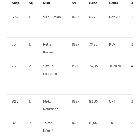
Sarja
Sij.
Nimi
SV
Paino
Seura
JK1
67,5
1.
Ville Simola
1987
65,75
RAYVO
150,0
75
1.
Petteri
1987
73,85
KEV
262,5
Keränen
75
2.
Samuel
1986
74,85
JoPuPo
260,
Lappalainen
82,5
1.
Mikko
1987
82,05
OPT
260,
Ronkainen
82,5
2.
Tarmo
1986
81,55
TNT
225,0
Könttä