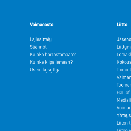
Voimanosto
Liitto
Lajiesittely
Jäsens
Säännöt
Liitty
Kuinka harrastamaan?
Lomak
Kuinka kilpailemaan?
Kokous
Usein kysyttyä
Toimin
Valmen
Tuomar
Hall o
Medial
Voiman
Yhteys
Liiton 
Liiton