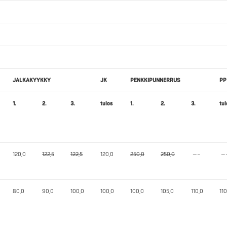
JALKAKYYKKY
JK
PENKKIPUNNERRUS
PP
1.
2.
3.
tulos
1.
2.
3.
tul
120,0
122,5
122,5
120,0
250,0
250,0
—–
—
80,0
90,0
100,0
100,0
100,0
105,0
110,0
110