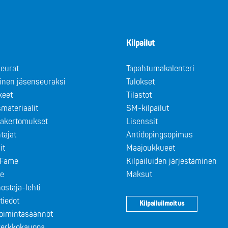
Kilpailut
eurat
Tapahtumakalenteri
minen jäsenseuraksi
Tulokset
keet
Tilastot
materiaalit
SM-kilpailut
takertomukset
Lisenssit
tajat
Antidopingsopimus
it
Maajoukkueet
f Fame
Kilpailuiden järjestäminen
le
Maksut
ostaja-lehti
tiedot
Kilpailuilmoitus
toimintasäännöt
 verkkokauppa