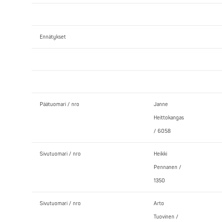
Ennätykset
Päätuomari / nro
Janne
Heittokangas
/ 6058
Sivutuomari / nro
Heikki
Pennanen /
1350
Sivutuomari / nro
Arto
Tuovinen /