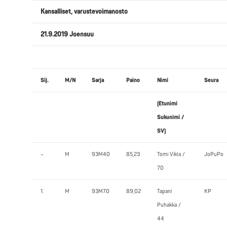
Kansalliset, varustevoimanosto
21.9.2019 Joensuu
Sij.
M/N
Sarja
Paino
Nimi
Seura
(Etunimi
Sukunimi /
SV)
–
M
93M40
85,23
Tomi Vikla /
JoPuPo
70
1.
M
93M70
89,02
Tapani
KP
Puhakka /
44