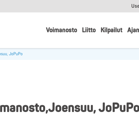
Use
Voimanosto
Liitto
Kilpailut
Ajan
nsuu, JoPuPo
imanosto,Joensuu, JoPuP