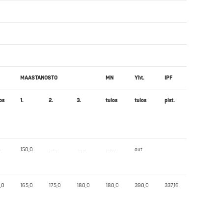
MAASTANOSTO
MN
Yht.
IPF
os
1.
2.
3.
tulos
tulos
pist.
–
150,0
—–
—–
—–
out
,0
165,0
175,0
180,0
180,0
390,0
337,16