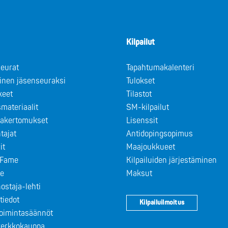
Kilpailut
eurat
Tapahtumakalenteri
minen jäsenseuraksi
Tulokset
keet
Tilastot
materiaalit
SM-kilpailut
takertomukset
Lisenssit
tajat
Antidopingsopimus
it
Maajoukkueet
f Fame
Kilpailuiden järjestäminen
le
Maksut
ostaja-lehti
tiedot
Kilpailuilmoitus
toimintasäännöt
 verkkokauppa