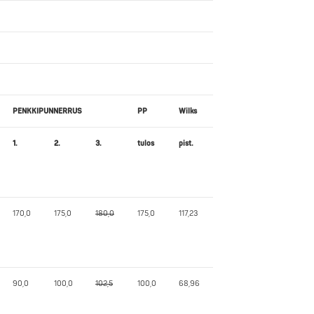
PENKKIPUNNERRUS
PP
Wilks
1.
2.
3.
tulos
pist.
170,0
175,0
180,0
175,0
117,23
90,0
100,0
102,5
100,0
68,96