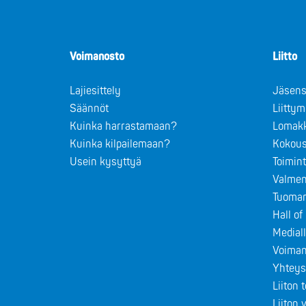
Voimanosto
Liitto
Lajiesittely
Jäsens
Säännöt
Liitty
Kuinka harrastamaan?
Lomak
Kuinka kilpailemaan?
Kokous
Usein kysyttyä
Toimin
Valmen
Tuomar
Hall o
Medial
Voiman
Yhteys
Liiton 
Liiton