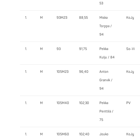
53
1.
M
93M23
88,55
Miska
KoJy
Torppa /
94
1.
M
93
91,75
Pekka
So-Vi
Kulju / 84
1.
M
105M23
96,40
Anton
KoJy
Granvik /
94
1.
M
105M40
102,30
Pekka
PV
Penttilä /
75
1.
M
105M60
102,40
Jouko
KoJy