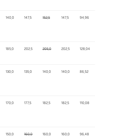
140,0
147,5
152,5
147,5
94,96
185,0
202,5
205,0
202,5
128,04
130,0
135,0
140,0
140,0
86,52
170,0
177,5
182,5
182,5
110,08
150,0
160,0
160,0
160,0
96,48