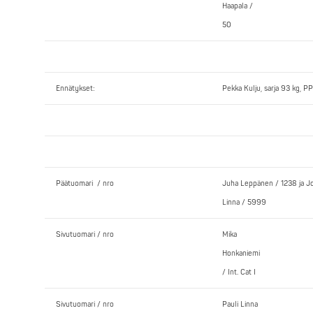
Haapala /
50
Ennätykset:
Pekka Kulju, sarja 93 kg, PP
Päätuomari / nro
Juha Leppänen / 1238 ja J
Linna / 5999
Sivutuomari / nro
Mika
Honkaniemi
/ Int. Cat I
Sivutuomari / nro
Pauli Linna