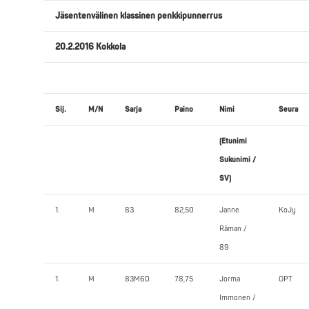
Jäsentenvälinen klassinen penkkipunnerrus
20.2.2016 Kokkola
Sij.
M/N
Sarja
Paino
Nimi
Seura
(Etunimi
Sukunimi /
SV)
1.
M
83
82,50
Janne
KoJy
Råman /
89
1.
M
83M60
78,75
Jorma
OPT
Immonen /