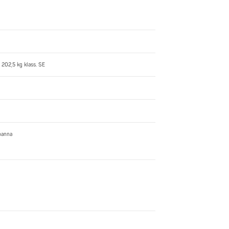
 202,5 kg klass. SE
oanna