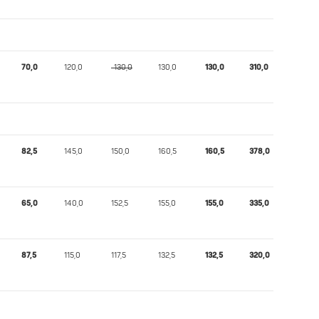
70,0
120,0
-130,0
130,0
130,0
310,0
363,57
82,5
145,0
150,0
160,5
160,5
378,0
410,96
65,0
140,0
152,5
155,0
155,0
335,0
364,45
87,5
115,0
117,5
132,5
132,5
320,0
350,24