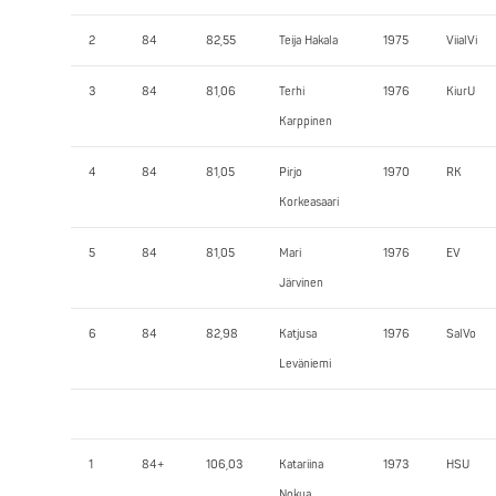
2
84
82,55
Teija Hakala
1975
ViialVi
3
84
81,06
Terhi
1976
KiurU
Karppinen
4
84
81,05
Pirjo
1970
RK
Korkeasaari
5
84
81,05
Mari
1976
EV
Järvinen
6
84
82,98
Katjusa
1976
SalVo
Leväniemi
1
84+
106,03
Katariina
1973
HSU
Nokua