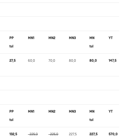
PP
MN1
MN2
MN3
MN
YT
Wilks
tul
tul
27,5
60,0
70,0
80,0
80,0
147,5
184,73
PP
MN1
MN2
MN3
MN
YT
Wilks
tul
tul
132,5
-225,0
-225,0
227,5
227,5
570,0
410,34