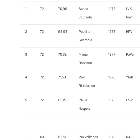
1
72
70,98
Sanna
1973
LVK
Joutsela
team
2
72
68,95
Pauliina
1976
HPV
Suomela
3
72
70,32
Minna
1977
PaPu
Räisänen
4
72
71,50
Päivi
1970
YlöR
Ristolainen
5
72
69,15
Paula
1973
LoVe
Haapoja
1
84
81,73
Piia Valkonen
1973
KJ