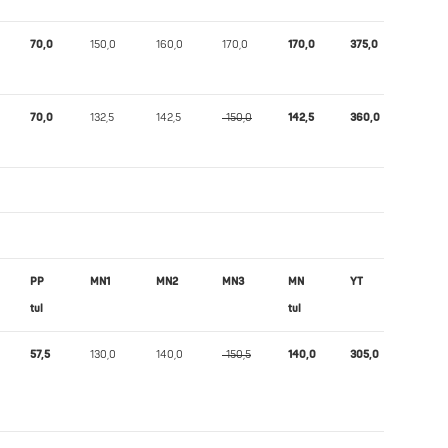
70,0
150,0
160,0
170,0
170,0
375,0
317,78
70,0
132,5
142,5
-150,0
142,5
360,0
305,32
PP
MN1
MN2
MN3
MN
YT
Wilks
tul
tul
57,5
130,0
140,0
-150,5
140,0
305,0
362,43