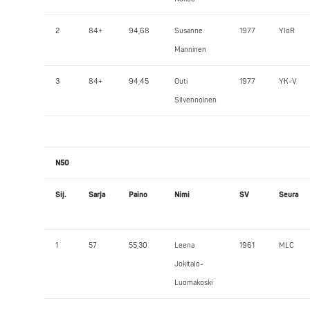
2
84+
94,68
Susanne
1977
YlöR
Manninen
3
84+
94,45
Outi
1977
YK-V
Silvennoinen
N50
Sij.
Sarja
Paino
Nimi
SV
Seura
1
57
55,30
Leena
1961
MLC
Jokitalo-
Luomakoski