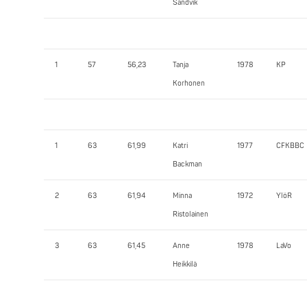
Sandvik
1
57
56,23
Tanja
1978
KP
Korhonen
1
63
61,99
Katri
1977
CFKBBC
Backman
2
63
61,94
Minna
1972
YlöR
Ristolainen
3
63
61,45
Anne
1978
LaVo
Heikkilä