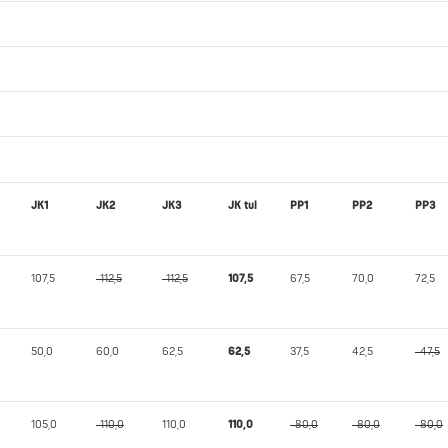
JK1
JK2
JK3
JK tul
PP1
PP2
PP3
107,5
-112,5
-112,5
107,5
67,5
70,0
72,5
50,0
60,0
62,5
62,5
37,5
42,5
-47,5
105,0
-110,0
110,0
110,0
-80,0
-80,0
-80,0