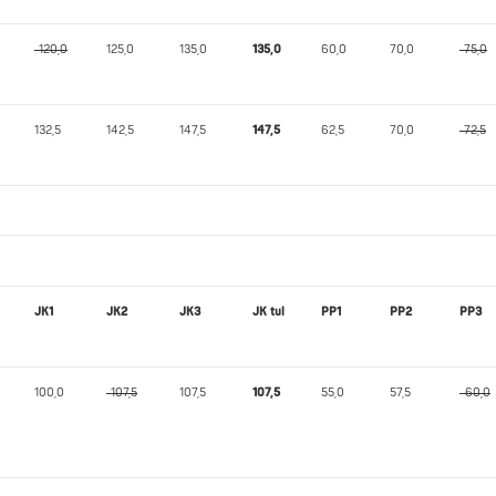
-120,0
125,0
135,0
135,0
60,0
70,0
-75,0
132,5
142,5
147,5
147,5
62,5
70,0
-72,5
JK1
JK2
JK3
JK tul
PP1
PP2
PP3
100,0
-107,5
107,5
107,5
55,0
57,5
-60,0