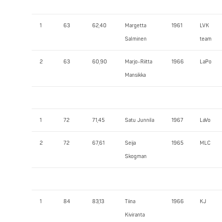
1
63
62,40
Margetta
1961
LVK
Salminen
team
2
63
60,90
Marjo-Riitta
1966
LaPo
Mansikka
1
72
71,45
Satu Junnila
1967
LaVo
2
72
67,61
Seija
1965
MLC
Skogman
1
84
83,13
Tiina
1966
KJ
Kiviranta