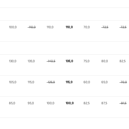
100,0
-110,0
110,0
110,0
70,0
-72,5
-72,5
130,0
135,0
-140,5
135,0
75,0
80,0
82,5
105,0
115,0
-125,0
115,0
60,0
65,0
-70,0
85,0
95,0
100,0
100,0
82,5
87,5
-91,5