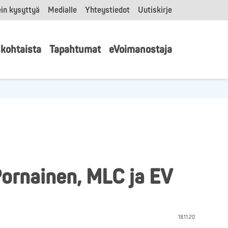
in kysyttyä
Medialle
Yhteystiedot
Uutiskirje
kohtaista
Tapahtumat
eVoimanostaja
Pornainen, MLC ja EV
18.11.2018 KSor