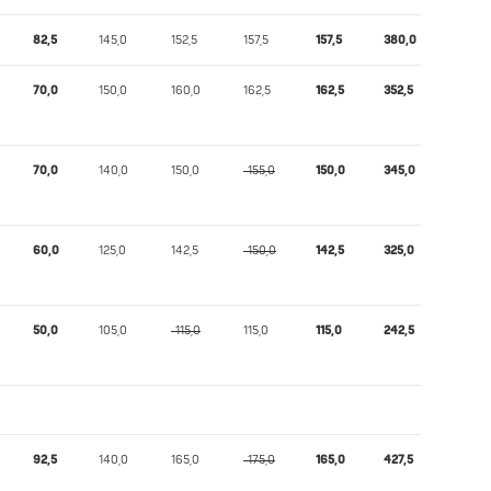
82,5
145,0
152,5
157,5
157,5
380,0
341,89
70,0
150,0
160,0
162,5
162,5
352,5
320,21
70,0
140,0
150,0
-155,0
150,0
345,0
313,43
60,0
125,0
142,5
-150,0
142,5
325,0
295,26
50,0
105,0
-115,0
115,0
115,0
242,5
217,60
92,5
140,0
165,0
-175,0
165,0
427,5
350,46