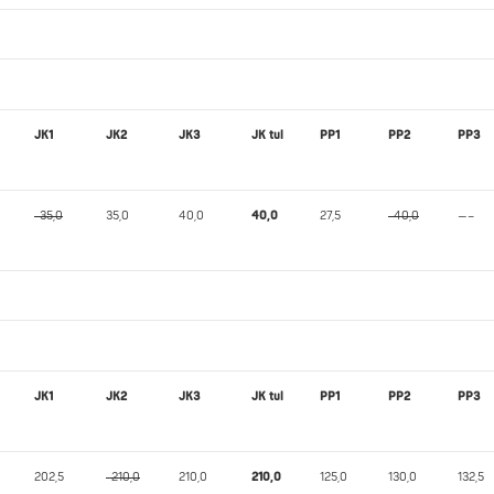
JK1
JK2
JK3
JK tul
PP1
PP2
PP3
-35,0
35,0
40,0
40,0
27,5
-40,0
—–
JK1
JK2
JK3
JK tul
PP1
PP2
PP3
202,5
-210,0
210,0
210,0
125,0
130,0
132,5