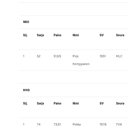
N60
Sij.
Sarja
Paino
Nimi
SV
Seura
1
52
51,69
Pirjo
1951
MLC
Kemppainen
M40
Sij.
Sarja
Paino
Nimi
SV
Seura
1
74
73,91
Pekka
1978
TVN