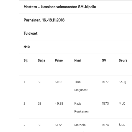
Masters – klassisen voimanoston SM-kilpailu
Pornainen, 16.-18.11.2018
Tulokset
N40
Sij.
Sarja
Paino
Nimi
SV
Seura
1
52
51,63
Tiina
1977
KoJy
Marjusaari
2
52
49,28
Katja
1973
MLC
Ronkainen
–
52
51,72
Marcela
1974
ÅKK