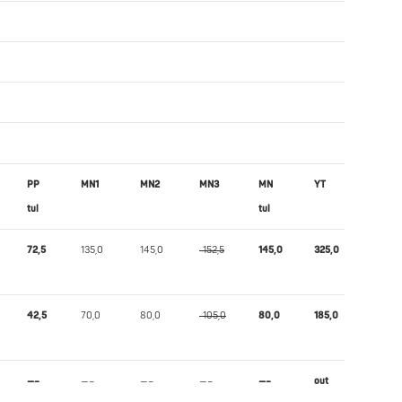
PP
MN1
MN2
MN3
MN
YT
Wilks
tul
tul
72,5
135,0
145,0
-152,5
145,0
325,0
407,39
42,5
70,0
80,0
-105,0
80,0
185,0
240,28
—–
—–
—–
—–
—–
out