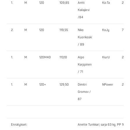
1.
M
120
109,85
Antti
Kä-Ta
235,0
Kailajärvi
/84
2.
M
120
119,55
Niko
KoJy
75,0
Kuorikoski
/ 89
1.
M
120M40
113,10
Alpo
KiurU
232,5
Karppinen
/ 71
1.
M
120+
129,50
Dimitri
NPower
255,0
Gromov /
87
Ennätykset:
Anette Tunkkari, sarja 63 kg, PP 102,5 