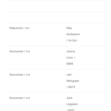
Päätuomari / nro
Mika
Honkaniemi
/ Int.Cat I
Sivutuomari / nro
Joanna
Linna /
5999
Sivutuomari / nro
Joel
Mäntysaari
/ 6073
Sivutuomari / nro
Juha
Leppänen
/ 6071