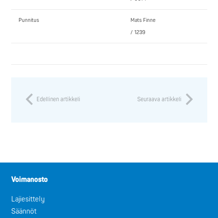
Punnitus
Mats Finne
/ 1239
Edellinen artikkeli
Seuraava artikkeli
Voimanosto
Lajiesittely
Säännöt