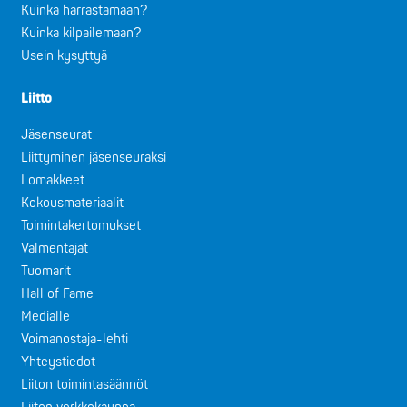
Kuinka harrastamaan?
Kuinka kilpailemaan?
Usein kysyttyä
Liitto
Jäsenseurat
Liittyminen jäsenseuraksi
Lomakkeet
Kokousmateriaalit
Toimintakertomukset
Valmentajat
Tuomarit
Hall of Fame
Medialle
Voimanostaja-lehti
Yhteystiedot
Liiton toimintasäännöt