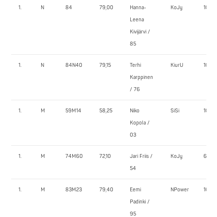
1.
N
84
79,00
Hanna-
KoJy
105,0
Leena
Kivijärvi /
85
1.
N
84N40
79,15
Terhi
KiurU
100,0
Karppinen
/ 76
1.
M
59M14
58,25
Niko
SiSi
105,0
Kopola /
03
1.
M
74M60
72,10
Jari Friis /
KoJy
65,0
54
1.
M
83M23
79,40
Eemi
NPower
160,0
Padinki /
95