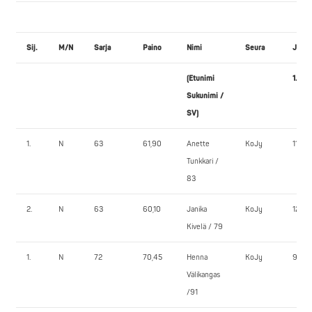
Sij.
M/N
Sarja
Paino
Nimi
Seura
JALK
(Etunimi
1.
Sukunimi /
SV)
1.
N
63
61,90
Anette
KoJy
110,0
Tunkkari /
83
2.
N
63
60,10
Janika
KoJy
127,5
Kivelä / 79
1.
N
72
70,45
Henna
KoJy
90,0
Välikangas
/91