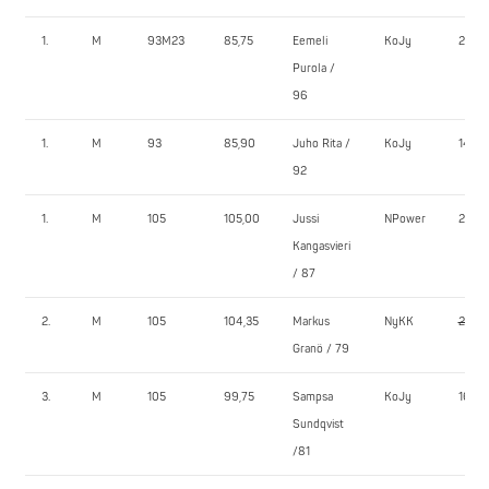
1.
M
93M23
85,75
Eemeli
KoJy
205,0
Purola /
96
1.
M
93
85,90
Juho Rita /
KoJy
142,5
92
1.
M
105
105,00
Jussi
NPower
225,0
Kangasvieri
/ 87
2.
M
105
104,35
Markus
NyKK
202,5
Granö / 79
3.
M
105
99,75
Sampsa
KoJy
167,5
Sundqvist
/81