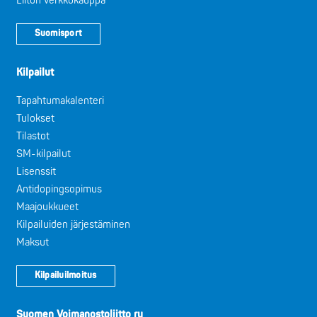
Liiton verkkokauppa
Suomisport
Kilpailut
Tapahtumakalenteri
Tulokset
Tilastot
SM-kilpailut
Lisenssit
Antidopingsopimus
Maajoukkueet
Kilpailuiden järjestäminen
Maksut
Kilpailuilmoitus
Suomen Voimanostoliitto ry