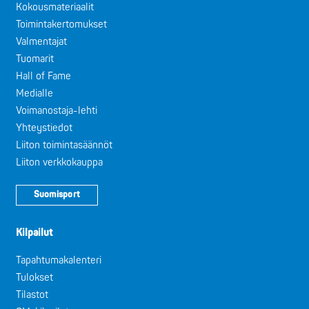
Kokousmateriaalit
Toimintakertomukset
Valmentajat
Tuomarit
Hall of Fame
Medialle
Voimanostaja-lehti
Yhteystiedot
Liiton toimintasäännöt
Liiton verkkokauppa
Suomisport
Kilpailut
Tapahtumakalenteri
Tulokset
Tilastot