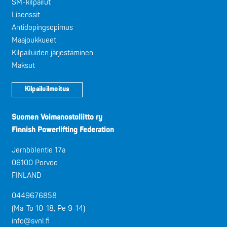
SM-kilpailut
Lisenssit
Antidopingsopimus
Maajoukkueet
Kilpailuiden järjestäminen
Maksut
Kilpailuilmoitus
Suomen Voimanostoliitto ry
Finnish Powerlifting Federation
Jernbölentie 17a
06100 Porvoo
FINLAND
0449676858
(Ma-To 10-18, Pe 9-14)
info@svnl.fi