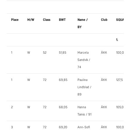
Place
M/W
Class
BWT
Name /
Club
SQUAT
BY
1.
1
W
52
51,85
Marcela
ÅKK
100,0
Sandvik /
74
1
W
72
69,85
Paulina
ÅKK
127,5
Lindblad /
89
2
W
72
68,05
Hanna
ÅKK
105,0
Tainio / 91
3
W
72
69,20
Ann-Sofi
ÅKK
100,0