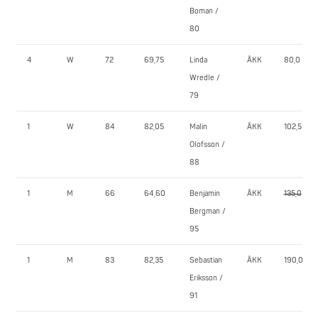
Boman /
80
4
W
72
69,75
Linda
ÅKK
80,0
Wredle /
79
1
W
84
82,05
Malin
ÅKK
102,5
Olofsson /
88
1
M
66
64,60
Benjamin
ÅKK
135,0
Bergman /
95
1
M
83
82,35
Sebastian
ÅKK
190,0
Eriksson /
91