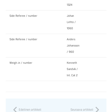
1324
Side Referee / number
Johan
Lehto /
1060
Side Referee / number
Anders
Johansson
/ 960
Weigh-in / number
Kenneth
Sandvik /
Int. Cat 2
Edellinen artikkeli
Seuraava artikkeli