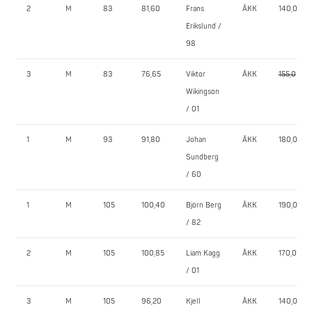
2
M
83
81,60
Frans
ÅKK
140,0
Erikslund /
98
3
M
83
76,65
Viktor
ÅKK
155,0
Wikingson
/ 01
1
M
93
91,80
Johan
ÅKK
180,0
Sundberg
/ 60
1
M
105
100,40
Björn Berg
ÅKK
190,0
/ 82
2
M
105
100,85
Liam Kagg
ÅKK
170,0
/ 01
3
M
105
96,20
Kjell
ÅKK
140,0