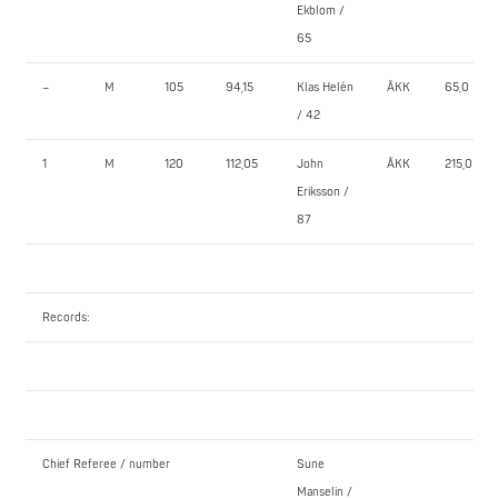
Ekblom /
65
–
M
105
94,15
Klas Helén
ÅKK
65,0
/ 42
1
M
120
112,05
John
ÅKK
215,0
Eriksson /
87
Records:
Chief Referee / number
Sune
Manselin /