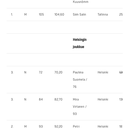
Kuusnõmm
1.
M
105
104,60
Siim Salin
Tallinna
250,0
Helsingin
joukkue
3.
N
72
70,20
Pauliina
Helsinki
120,0
Suomela /
76
3.
N
84
82,70
Mira
Helsinki
130,0
Virtanen /
93
2.
M
93
92,20
Petri
Helsinki
187,5