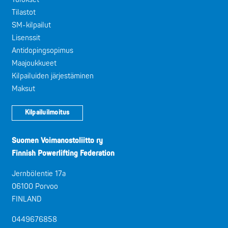
Tilastot
SM-kilpailut
Lisenssit
Antidopingsopimus
Maajoukkueet
Kilpailuiden järjestäminen
Maksut
Kilpailuilmoitus
Suomen Voimanostoliitto ry
Finnish Powerlifting Federation
Jernbölentie 17a
06100 Porvoo
FINLAND
0449676858