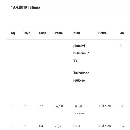
13.4.2019 Tallinna
Sij.
M/N
Sarja
Paino
Nimi
Seura
JALKA
(Etunimi
1.
Sukunimi /
SV)
Tukholman
joukkue
1.
N
72
67,40
Louice
Tukholma
107,5
Persson
1.
N
84
72,50
Olivia
Tukholma
152,5