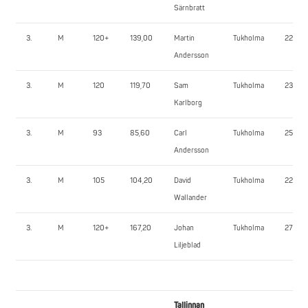
Särnbratt
3.
M
120+
139,00
Martin
Tukholma
225,0
Andersson
3.
M
120
119,70
Sam
Tukholma
235,0
Karlborg
3.
M
93
85,60
Carl
Tukholma
250,0
Andersson
3.
M
105
104,20
David
Tukholma
227,5
Wallander
3.
M
120+
167,20
Johan
Tukholma
275,0
Liljeblad
Tallinnan