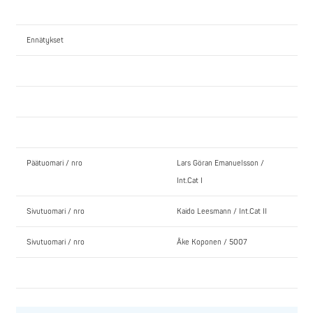
Ennätykset
Päätuomari / nro
Lars Göran Emanuelsson /
Int.Cat I
Sivutuomari / nro
Kaido Leesmann / Int.Cat II
Sivutuomari / nro
Åke Koponen / 5007