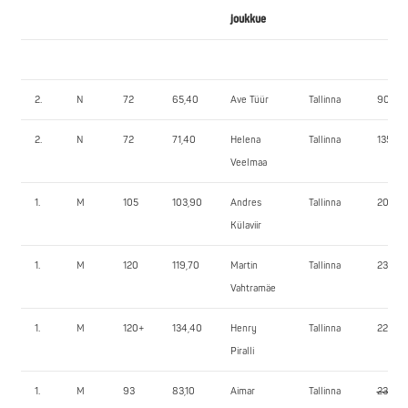
joukkue
2.
N
72
65,40
Ave Tüür
Tallinna
90,0
2.
N
72
71,40
Helena
Tallinna
135,0
Veelmaa
1.
M
105
103,90
Andres
Tallinna
200,0
Külaviir
1.
M
120
119,70
Martin
Tallinna
230,0
Vahtramäe
1.
M
120+
134,40
Henry
Tallinna
225,0
Piralli
1.
M
93
83,10
Aimar
Tallinna
230,0