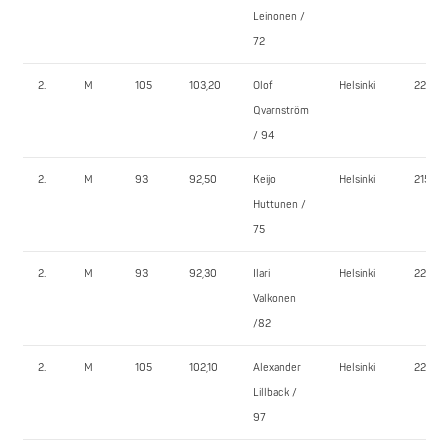
Leinonen /
72
2.
M
105
103,20
Olof
Helsinki
220,0
Qvarnström
/ 94
2.
M
93
92,50
Keijo
Helsinki
215,0
Huttunen /
75
2.
M
93
92,30
Ilari
Helsinki
220,0
Valkonen
/82
2.
M
105
102,10
Alexander
Helsinki
220,0
Lillback /
97