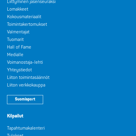
Liittyminen jäsenseuraksi
Lomakkeet
Kokousmateriaalit
Toimintakertomukset
Valmentajat
Tuomarit
Hall of Fame
Medialle
Voimanostaja-lehti
Yhteystiedot
Liiton toimintasäännöt
Liiton verkkokauppa
Suomisport
Kilpailut
Tapahtumakalenteri
Tulokset