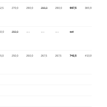
52,5
270,0
280,0
295,0
280,0
667,5
385,55
50,0
250,0
—–
—–
—–
out
15,0
250,0
260,0
267,5
267,5
742,5
412,09