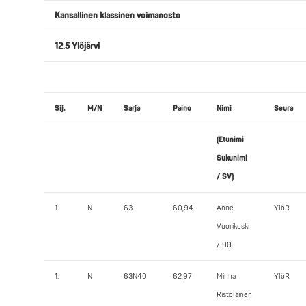
Kansallinen klassinen voimanosto
12.5 Ylöjärvi
Sij.
M/N
Sarja
Paino
Nimi
Seura
(Etunimi
Sukunimi
/ SV)
1.
N
63
60,94
Anne
YlöR
Vuorikoski
/ 90
1.
N
63N40
62,97
Minna
YlöR
Ristolainen