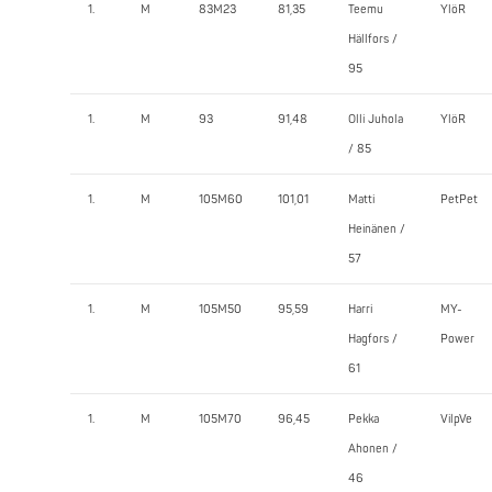
1.
M
83M23
81,35
Teemu
YlöR
Hällfors /
95
1.
M
93
91,48
Olli Juhola
YlöR
/ 85
1.
M
105M60
101,01
Matti
PetPet
Heinänen /
57
1.
M
105M50
95,59
Harri
MY-
Hagfors /
Power
61
1.
M
105M70
96,45
Pekka
VilpVe
Ahonen /
46