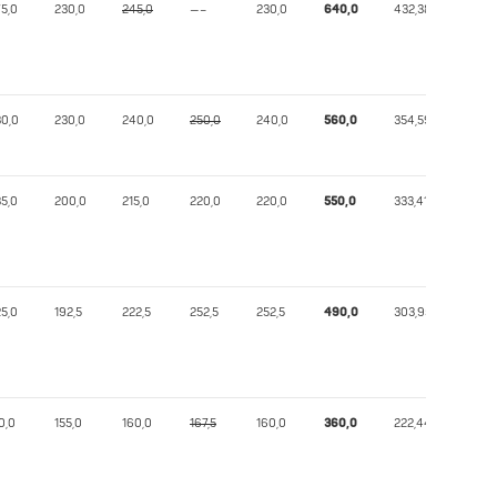
75,0
230,0
245,0
—–
230,0
640,0
432,38
30,0
230,0
240,0
250,0
240,0
560,0
354,59
35,0
200,0
215,0
220,0
220,0
550,0
333,41
25,0
192,5
222,5
252,5
252,5
490,0
303,95
0,0
155,0
160,0
167,5
160,0
360,0
222,44