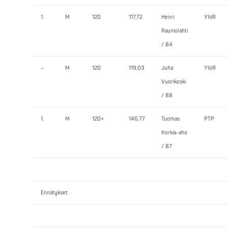
1.
M
120
117,72
Henri
YlöR
Rauniolahti
/ 84
–
M
120
119,03
Juha
YlöR
Vuorikoski
/ 88
1.
M
120+
146,77
Tuomas
PTP
Korkia-aho
/ 87
Ennätykset