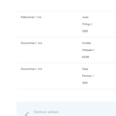
Päätuomari / nro
Jussi
Ylimys /
1320
Sivutuomari / nro
Vuokko
Viitasaari /
6039
Sivutuomari / nro
Tanja
Petman /
1319
Edellinen artikkeli