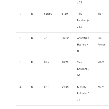
/ 72
1.
N
63N50
61,30
Tiina
YlöR
Lahdenoja
/ 67
1.
N
72
66,62
Annastiina
MY-
Hagfors /
Power
85
1.
N
84+
90,79
Taru
YK-V
Keskinen /
93
2.
N
84+
94,66
Kristiina
KK-V
Lehtotie /
74