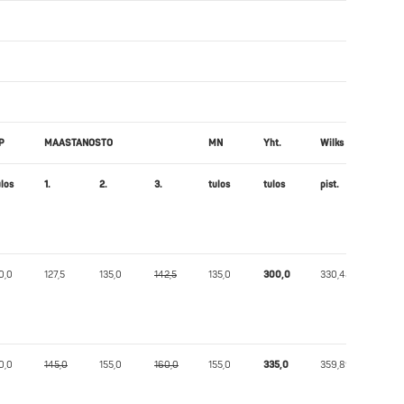
P
MAASTANOSTO
MN
Yht.
Wilks
ulos
1.
2.
3.
tulos
tulos
pist.
0,0
127,5
135,0
142,5
135,0
300,0
330,48
0,0
145,0
155,0
160,0
155,0
335,0
359,89