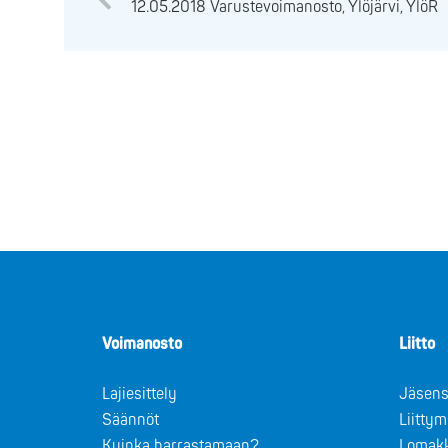
12.05.2018 Varustevoimanosto, Ylöjärvi, YlöR
Voimanosto
Liitto
Lajiesittely
Jäsens
Säännöt
Liitty
Kuinka harrastamaan?
Lomak