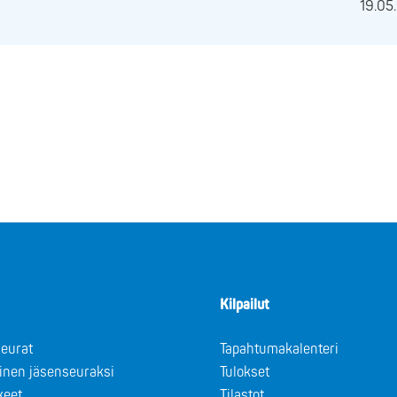
19.05
Kilpailut
eurat
Tapahtumakalenteri
minen jäsenseuraksi
Tulokset
keet
Tilastot