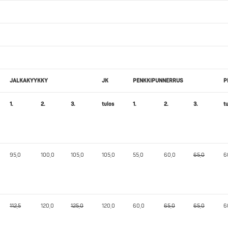
JALKAKYYKKY
JK
PENKKIPUNNERRUS
P
1.
2.
3.
tulos
1.
2.
3.
t
95,0
100,0
105,0
105,0
55,0
60,0
65,0
6
112,5
120,0
125,0
120,0
60,0
65,0
65,0
6