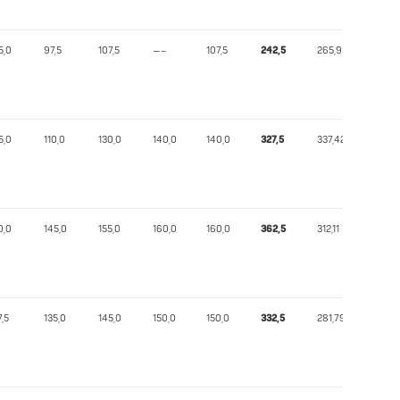
5,0
97,5
107,5
—–
107,5
242,5
265,93
5,0
110,0
130,0
140,0
140,0
327,5
337,42
0,0
145,0
155,0
160,0
160,0
362,5
312,11
7,5
135,0
145,0
150,0
150,0
332,5
281,79