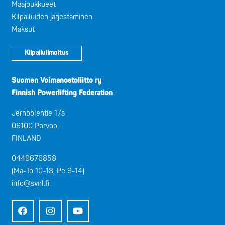
Maajoukkueet
Kilpailuiden järjestäminen
Maksut
Kilpailuilmoitus
Suomen Voimanostoliitto ry
Finnish Powerlifting Federation
Jernbölentie 17a
06100 Porvoo
FINLAND
0449676858
(Ma-To 10-18, Pe 9-14)
info@svnl.fi