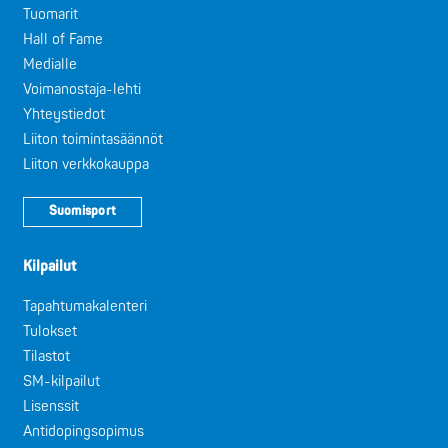
Tuomarit
Hall of Fame
Medialle
Voimanostaja-lehti
Yhteystiedot
Liiton toimintasäännöt
Liiton verkkokauppa
Suomisport
Kilpailut
Tapahtumakalenteri
Tulokset
Tilastot
SM-kilpailut
Lisenssit
Antidopingsopimus