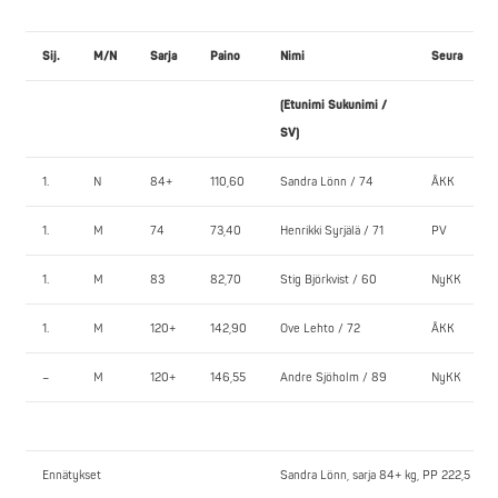
Sij.
M/N
Sarja
Paino
Nimi
Seura
(Etunimi Sukunimi /
SV)
1.
N
84+
110,60
Sandra Lönn / 74
ÅKK
1.
M
74
73,40
Henrikki Syrjälä / 71
PV
1.
M
83
82,70
Stig Björkvist / 60
NyKK
1.
M
120+
142,90
Ove Lehto / 72
ÅKK
–
M
120+
146,55
Andre Sjöholm / 89
NyKK
Ennätykset
Sandra Lönn, sarja 84+ kg, PP 222,5 kg 