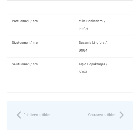
Päätuomari / nro
Mika Honkaniemi /
Int.Cat I
Sivutuomari / nro
Susanna Lindfors /
6064
Sivutuomari / nro
Tapio Hepokangas /
5043
Edellinen artikkeli
Seuraava artikkeli