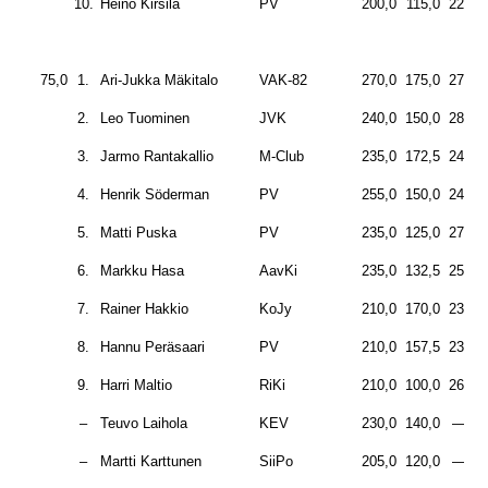
10.
Heino Kirsilä
PV
200,0
115,0
225,0
75,0
1.
Ari-Jukka Mäkitalo
VAK-82
270,0
175,0
270,0
2.
Leo Tuominen
JVK
240,0
150,0
280,0
3.
Jarmo Rantakallio
M-Club
235,0
172,5
240,0
4.
Henrik Söderman
PV
255,0
150,0
240,0
5.
Matti Puska
PV
235,0
125,0
270,0
6.
Markku Hasa
AavKi
235,0
132,5
255,0
7.
Rainer Hakkio
KoJy
210,0
170,0
237,5
8.
Hannu Peräsaari
PV
210,0
157,5
232,5
9.
Harri Maltio
RiKi
210,0
100,0
262,5
–
Teuvo Laihola
KEV
230,0
140,0
—–
–
Martti Karttunen
SiiPo
205,0
120,0
—–