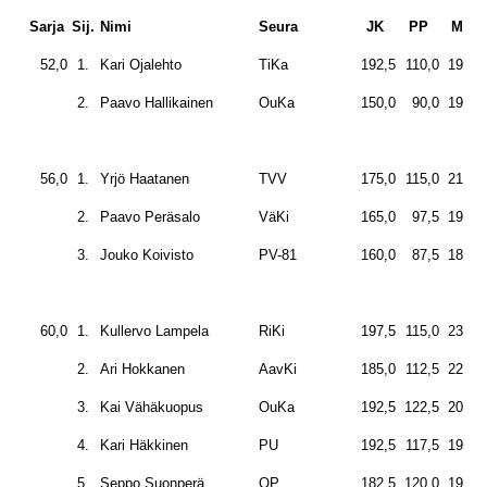
Sarja
Sij.
Nimi
Seura
JK
PP
MN
52,0
1.
Kari Ojalehto
TiKa
192,5
110,0
197,5
2.
Paavo Hallikainen
OuKa
150,0
90,0
190,0
56,0
1.
Yrjö Haatanen
TVV
175,0
115,0
215,0
2.
Paavo Peräsalo
VäKi
165,0
97,5
192,5
3.
Jouko Koivisto
PV-81
160,0
87,5
180,0
60,0
1.
Kullervo Lampela
RiKi
197,5
115,0
237,5
2.
Ari Hokkanen
AavKi
185,0
112,5
227,5
3.
Kai Vähäkuopus
OuKa
192,5
122,5
200,0
4.
Kari Häkkinen
PU
192,5
117,5
190,0
5.
Seppo Suonperä
OP
182,5
120,0
195,0