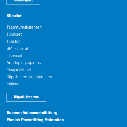
Suomisport
Kilpailut
Tapahtumakalenteri
Tulokset
Tilastot
SM-kilpailut
Lisenssit
Antidopingsopimus
Maajoukkueet
Kilpailuiden järjestäminen
Maksut
Kilpailuilmoitus
Suomen Voimanostoliitto ry
Finnish Powerlifting Federation