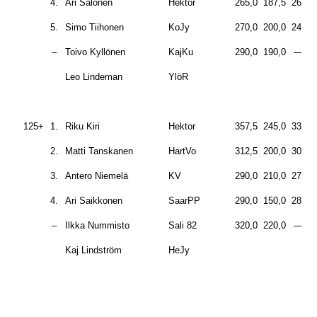
4.
Ari Salonen
Hektor
265,0
187,5
260,0
5.
Simo Tiihonen
KoJy
270,0
200,0
240,0
–
Toivo Kyllönen
KajKu
290,0
190,0
—–
Leo Lindeman
YlöR
125+
1.
Riku Kiri
Hektor
357,5
245,0
335,0
2.
Matti Tanskanen
HartVo
312,5
200,0
305,0
3.
Antero Niemelä
KV
290,0
210,0
270,0
4.
Ari Saikkonen
SaarPP
290,0
150,0
280,0
–
Ilkka Nummisto
Sali 82
320,0
220,0
—–
Kaj Lindström
HeJy