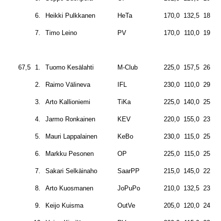
6.
Heikki Pulkkanen
HeTa
170,0
132,5
180,0
7.
Timo Leino
PV
170,0
110,0
195,0
67,5
1.
Tuomo Kesälahti
M-Club
225,0
157,5
260,0
2.
Raimo Välineva
IFL
230,0
110,0
292,5
3.
Arto Kallioniemi
TiKa
225,0
140,0
250,0
4.
Jarmo Ronkainen
KEV
220,0
155,0
230,0
5.
Mauri Lappalainen
KeBo
230,0
115,0
255,0
6.
Markku Pesonen
OP
225,0
115,0
250,0
7.
Sakari Selkäinaho
SaarPP
215,0
145,0
225,0
8.
Arto Kuosmanen
JoPuPo
210,0
132,5
230,0
9.
Keijo Kuisma
OutVe
205,0
120,0
245,0