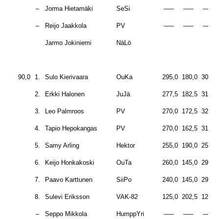
–
Jorma Hietamäki
SeSi
—–
—–
—–
–
Reijo Jaakkola
PV
—–
—–
—–
Jarmo Jokiniemi
NäLö
90,0
1.
Sulo Kierivaara
OuKa
295,0
180,0
302,5
2.
Erkki Halonen
JuJä
277,5
182,5
312,5
3.
Leo Palmroos
PV
270,0
172,5
325,0
4.
Tapio Hepokangas
PV
270,0
162,5
310,0
5.
Samy Arling
Hektor
255,0
190,0
255,0
6.
Keijo Honkakoski
OuTa
260,0
145,0
295,0
7.
Paavo Karttunen
SiiPo
240,0
145,0
295,0
8.
Sulevi Eriksson
VAK-82
125,0
202,5
125,0
–
Seppo Mikkola
HumppYri
—–
—–
—–