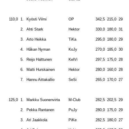
110,0
1.
Kyösti Vilmi
OP
342,5
215,0
290,0
2.
Ahti Stark
Hektor
330,0
180,0
310,0
3.
Arto Heikka
TiKa
295,0
180,0
292,5
4.
Håkan Nyman
KoJy
270,0
185,0
300,0
5.
Reijo Halttunen
KelVi
297,5
175,0
280,0
6.
Matti Hurskainen
Hektor
280,0
160,0
280,0
7.
Hannu Aittakallio
SeSi
265,0
170,0
272,5
125,0
1.
Markku Suonenvirta
M-Club
282,5
202,5
290,0
2.
Pekka Rantanen
PuJy
280,0
175,0
295,0
3.
Ari Jaakkola
PiKe
282,5
180,0
275,0