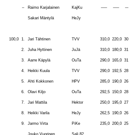
–
Raimo Karjalainen
KajKu
—–
—–
—–
Sakari Mäntylä
HeJy
100,0
1.
Jari Tähtinen
TVV
310,0
220,0
302,5
2.
Juha Hyttinen
JuJä
310,0
180,0
310,0
3.
Aarre Käpylä
OuTa
290,0
165,0
310,0
4.
Heikki Kuula
TVV
290,0
192,5
280,0
5.
Ahti Kokkonen
HPV
285,0
190,0
262,5
6.
Olavi Kiljo
OuTa
292,5
150,0
280,0
7.
Jari Mattila
Hektor
250,0
195,0
275,0
8.
Heikki Varila
HeJy
262,5
190,0
260,0
9.
Jarmo Virta
PiKe
235,0
200,0
250,0
Jouko Vuorinen
Sali 82