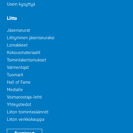
Usein kysyttyä
Liitto
Jäsenseurat
Liittyminen jäsenseuraksi
Lomakkeet
Kokousmateriaalit
Toimintakertomukset
Valmentajat
Tuomarit
Hall of Fame
Medialle
Voimanostaja-lehti
Yhteystiedot
Liiton toimintasäännöt
Liiton verkkokauppa