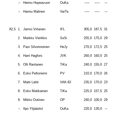
–
Heimo Hopeavuori
OuKa
—–
—–
—–
–
Hannu Malinen
VarTa
—–
—–
—–
82,5
1.
Jarmo Virtanen
IFL
305,0
187,5
315,0
2.
Markku Vierikko
SeSi
255,0
175,0
290,0
3.
Pasi Silvennoinen
HeJy
270,0
172,5
252,5
4.
Harri Hagfors
JVK
260,0
160,0
250,0
5.
Olli Rantanen
TiKa
240,0
155,0
270,0
6.
Esko Peltoniemi
PV
210,0
170,0
265,0
7.
Matti Lahti
VAK-82
235,0
170,0
235,0
8.
Esko Matikainen
TiKa
225,0
157,5
250,0
9.
Mikko Outinen
OP
240,0
100,0
290,0
–
Ilpo Ylijääskö
OuKa
220,0
130,0
—–