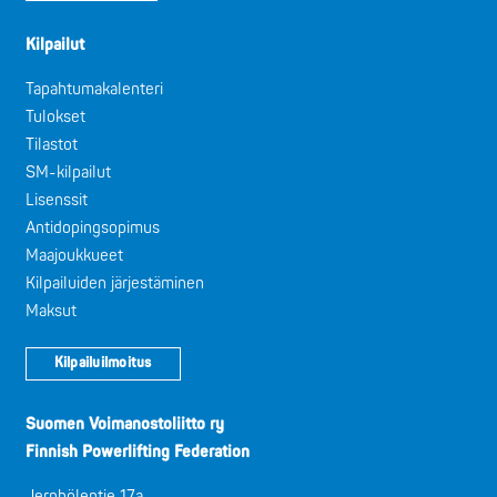
Kilpailut
Tapahtumakalenteri
Tulokset
Tilastot
SM-kilpailut
Lisenssit
Antidopingsopimus
Maajoukkueet
Kilpailuiden järjestäminen
Maksut
Kilpailuilmoitus
Suomen Voimanostoliitto ry
Finnish Powerlifting Federation
Jernbölentie 17a