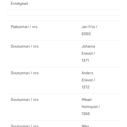
Ennätykset
Päätuomari / nro
Jari Friis /
6060
Sivutuomari / nro
Johanna
Enkvist /
1371
Sivutuomari / nro
Anders
Enkvist /
1372
Sivutuomari / nro
Mikael
Holmqvist /
1366
Sivutuomari / nro
Mika