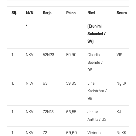
Sij.
M/N
Sarja
Paino
Nimi
Seura
*
(Etunimi
Sukunimi /
SV)
1.
NKV
52N23
50,90
Claudia
VIS
Baende /
98
1.
NKV
63
59,35
Lina
NyKK
Karlström /
96
1.
NKV
72N18
63,55
Janika
KJ
Anttila / 03
1.
NKV
72
69,60
Victoria
NyKK