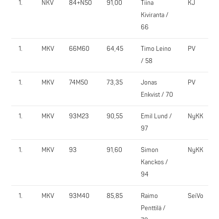
1.
NKV
84+N50
91,00
Tiina
KJ
Kiviranta /
66
1.
MKV
66M60
64,45
Timo Leino
PV
/ 58
1.
MKV
74M50
73,35
Jonas
PV
Enkvist / 70
1.
MKV
93M23
90,55
Emil Lund /
NyKK
97
1.
MKV
93
91,60
Simon
NyKK
Kanckos /
94
1.
MKV
93M40
85,85
Raimo
SeiVo
Penttilä /