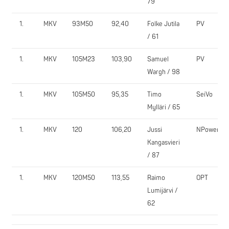
79
1.
MKV
93M50
92,40
Folke Jutila
PV
/ 61
1.
MKV
105M23
103,90
Samuel
PV
Wargh / 98
1.
MKV
105M50
95,35
Timo
SeiVo
Mylläri / 65
1.
MKV
120
106,20
Jussi
NPower
Kangasvieri
/ 87
1.
MKV
120M50
113,55
Raimo
OPT
Lumijärvi /
62