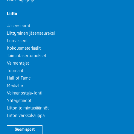
Liitto
Jäsenseurat
Liittyminen jäsenseuraksi
Lomakkeet
Kokousmateriaalit
Toimintakertomukset
Valmentajat
Tuomarit
Hall of Fame
Medialle
Voimanostaja-lehti
Yhteystiedot
Liiton toimintasäännöt
Liiton verkkokauppa
Suomisport