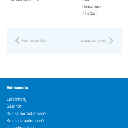
Honkaniemi
/ Int.Cat I
Edellinen artikkeli
Seuraava artikkeli
Voimanosto
Lajiesittely
Säännöt
Kuinka harrastamaan?
Kuinka kilpailemaan?
Usein kysyttyä