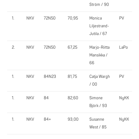
Ström / 90
1.
NKV
72N50
70,95
Monica
PV
Liljestrand-
Jutila / 67
2.
NKV
72N50
67,25
Marjo-Riitta
LaPo
Mansikka /
66
1.
NKV
84N23
81,75
Catja Wargh
PV
/ 00
1.
NKV
84
82,60
Simone
NyKK
Björk / 93
1.
NKV
84+
93,00
Susanne
NyKK
West / 85