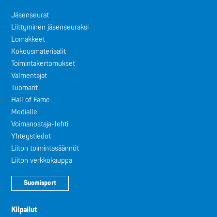
Jäsenseurat
Liittyminen jäsenseuraksi
Lomakkeet
Kokousmateriaalit
Toimintakertomukset
Valmentajat
Tuomarit
Hall of Fame
Medialle
Voimanostaja-lehti
Yhteystiedot
Liiton toimintasäännöt
Liiton verkkokauppa
Suomisport
Kilpailut