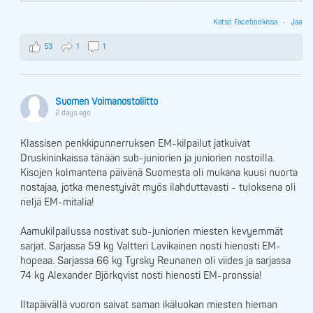
Katso Facebookissa
·
Jaa
53
1
1
Suomen Voimanostoliitto
2 days ago
Klassisen penkkipunnerruksen EM-kilpailut jatkuivat
Druskininkaissa tänään sub-juniorien ja juniorien nostoilla.
Kisojen kolmantena päivänä Suomesta oli mukana kuusi nuorta
nostajaa, jotka menestyivät myös ilahduttavasti - tuloksena oli
neljä EM-mitalia!
Aamukilpailussa nostivat sub-juniorien miesten kevyemmät
sarjat. Sarjassa 59 kg Valtteri Lavikainen nosti hienosti EM-
hopeaa. Sarjassa 66 kg Tyrsky Reunanen oli viides ja sarjassa
74 kg Alexander Björkqvist nosti hienosti EM-pronssia!
Iltapäivällä vuoron saivat saman ikäluokan miesten hieman