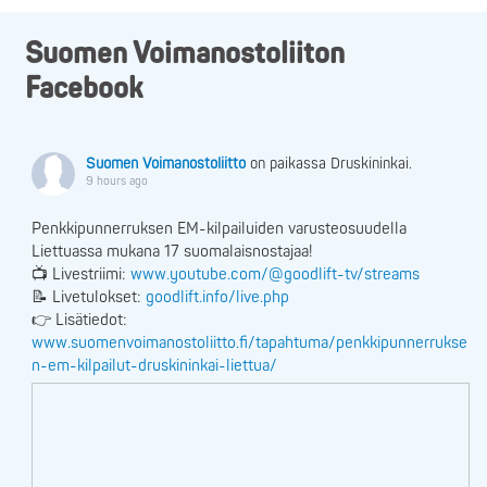
Suomen Voimanostoliiton
Facebook
Suomen Voimanostoliitto
on paikassa Druskininkai.
9 hours ago
Penkkipunnerruksen EM-kilpailuiden varusteosuudella
Liettuassa mukana 17 suomalaisnostajaa!
📺 Livestriimi:
www.youtube.com/@goodlift-tv/streams
📝 Livetulokset:
goodlift.info/live.php
👉 Lisätiedot:
www.suomenvoimanostoliitto.fi/tapahtuma/penkkipunnerrukse
n-em-kilpailut-druskininkai-liettua/