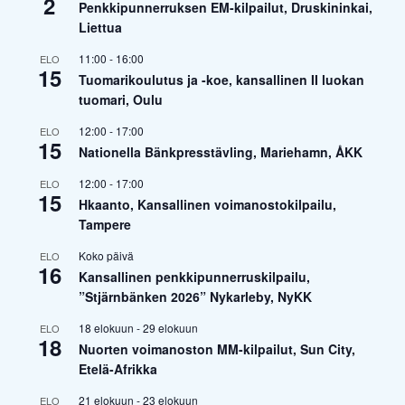
2
Penkkipunnerruksen EM-kilpailut, Druskininkai,
Liettua
11:00
-
16:00
ELO
15
Tuomarikoulutus ja -koe, kansallinen II luokan
tuomari, Oulu
12:00
-
17:00
ELO
15
Nationella Bänkpresstävling, Mariehamn, ÅKK
12:00
-
17:00
ELO
15
Hkaanto, Kansallinen voimanostokilpailu,
Tampere
Koko päivä
ELO
16
Kansallinen penkkipunnerruskilpailu,
”Stjärnbänken 2026” Nykarleby, NyKK
18 elokuun
-
29 elokuun
ELO
18
Nuorten voimanoston MM-kilpailut, Sun City,
Etelä-Afrikka
21 elokuun
-
23 elokuun
ELO