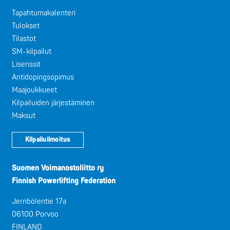
Tapahtumakalenteri
Tulokset
Tilastot
SM-kilpailut
Lisenssit
Antidopingsopimus
Maajoukkueet
Kilpailuiden järjestäminen
Maksut
Kilpailuilmoitus
Suomen Voimanostoliitto ry
Finnish Powerlifting Federation
Jernbölentie 17a
06100 Porvoo
FINLAND