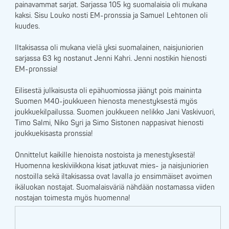
painavammat sarjat. Sarjassa 105 kg suomalaisia oli mukana
kaksi. Sisu Louko nosti EM-pronssia ja Samuel Lehtonen oli
kuudes.
Iltakisassa oli mukana vielä yksi suomalainen, naisjuniorien
sarjassa 63 kg nostanut Jenni Kahri. Jenni nostikin hienosti
EM-pronssia!
Eilisestä julkaisusta oli epähuomiossa jäänyt pois maininta
Suomen M40-joukkueen hienosta menestyksestä myös
joukkuekilpailussa. Suomen joukkueen nelikko Jani Vaskivuori,
Timo Salmi, Niko Syri ja Simo Sistonen nappasivat hienosti
joukkuekisasta pronssia!
Onnittelut kaikille hienoista nostoista ja menestyksestä!
Huomenna keskiviikkona kisat jatkuvat mies- ja naisjuniorien
nostoilla sekä iltakisassa ovat lavalla jo ensimmäiset avoimen
ikäluokan nostajat. Suomalaisväriä nähdään nostamassa viiden
nostajan toimesta myös huomenna!