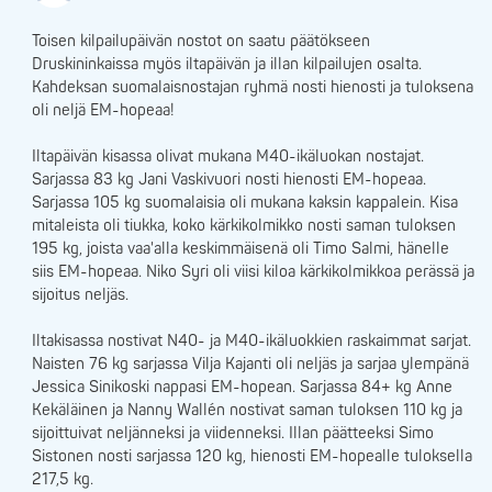
Toisen kilpailupäivän nostot on saatu päätökseen
Druskininkaissa myös iltapäivän ja illan kilpailujen osalta.
Kahdeksan suomalaisnostajan ryhmä nosti hienosti ja tuloksena
oli neljä EM-hopeaa!
Iltapäivän kisassa olivat mukana M40-ikäluokan nostajat.
Sarjassa 83 kg Jani Vaskivuori nosti hienosti EM-hopeaa.
Sarjassa 105 kg suomalaisia oli mukana kaksin kappalein. Kisa
mitaleista oli tiukka, koko kärkikolmikko nosti saman tuloksen
195 kg, joista vaa'alla keskimmäisenä oli Timo Salmi, hänelle
siis EM-hopeaa. Niko Syri oli viisi kiloa kärkikolmikkoa perässä ja
sijoitus neljäs.
Iltakisassa nostivat N40- ja M40-ikäluokkien raskaimmat sarjat.
Naisten 76 kg sarjassa Vilja Kajanti oli neljäs ja sarjaa ylempänä
Jessica Sinikoski nappasi EM-hopean. Sarjassa 84+ kg Anne
Kekäläinen ja Nanny Wallén nostivat saman tuloksen 110 kg ja
sijoittuivat neljänneksi ja viidenneksi. Illan päätteeksi Simo
Sistonen nosti sarjassa 120 kg, hienosti EM-hopealle tuloksella
217,5 kg.