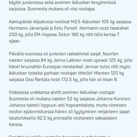
käytiin junioreissa sekä avoimen ikäluokan kevyimmissä
sarjoissa. Suomesta mukana oli viisi nostajaa.
Aamupäivän kilpailussa nostivat M23-ikäluokan 105 kg sarjassa
Hermanni Järvenpää ja Eetu Forsell. Hermanni nosti tasarahan
200 kg, jolla EM-hopeaa. Eetun 180 kg riitti tällä kertaa 7.
sijaan.
Päivällä vuorossa oli juniorien raskaimmat sarjat. Nuorten
naisten sarjassa 84 kg Jenna Laitinen nosti upeasti 125 kg, jolla
hänet kruunattiin Euroopan mestariksi! Jennan tulos riitti myös
ikäluokan toiseksi parhaan nostajan titteliin! Miesten 120 kg
sarjassa Ossi Rantala nosti 172,5 kg, jolla hän oli kisan 8.
Iltakisassa urakkansa aloitti avoimen ikäluokan nostajat.
Suomesta oli mukana naisten 52 kg sarjassa Johanna Kuronen.
Johanna taisteli loppuun asti hopeamitalista, mutta viimeisen
noston epäonnistuessa hänen oli tyytyminen neljänteen sijaan
tasatuloksella 92,5 kg pronssille nostaneen saksalaisen
kanssa.