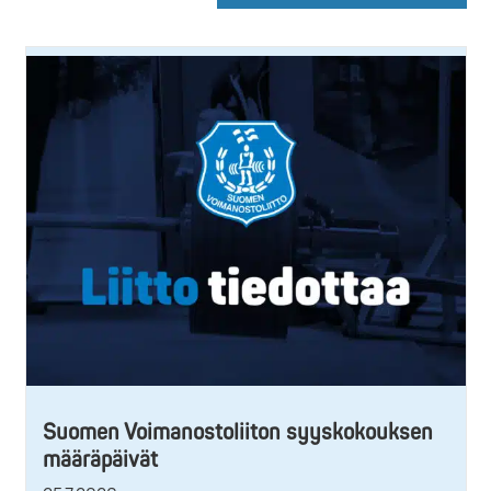
Suomen Voimanostoliiton syyskokouksen
määräpäivät