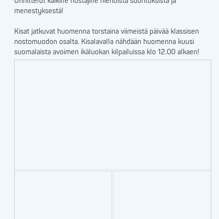
Onnittelut kaikille nostajille hienoista suorituksista ja
menestyksestä!
Kisat jatkuvat huomenna torstaina viimeistä päivää klassisen
nostomuodon osalta. Kisalavalla nähdään huomenna kuusi
suomalaista avoimen ikäluokan kilpailuissa klo 12.00 alkaen!