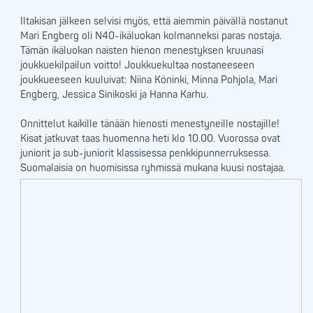
Iltakisan jälkeen selvisi myös, että aiemmin päivällä nostanut
Mari Engberg oli N40-ikäluokan kolmanneksi paras nostaja.
Tämän ikäluokan naisten hienon menestyksen kruunasi
joukkuekilpailun voitto! Joukkuekultaa nostaneeseen
joukkueeseen kuuluivat: Niina Köninki, Minna Pohjola, Mari
Engberg, Jessica Sinikoski ja Hanna Karhu.
Onnittelut kaikille tänään hienosti menestyneille nostajille!
Kisat jatkuvat taas huomenna heti klo 10.00. Vuorossa ovat
juniorit ja sub-juniorit klassisessa penkkipunnerruksessa.
Suomalaisia on huomisissa ryhmissä mukana kuusi nostajaa.