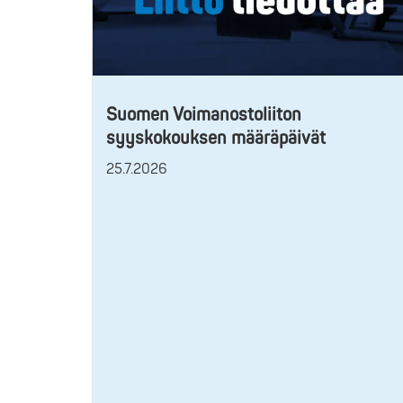
Suomen Voimanostoliiton
syyskokouksen määräpäivät
25.7.2026