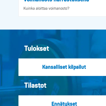
Kuinka aloittaa voimanosto?
Tulokset
Kansalliset kilpailut
Tilastot
Ennätykset