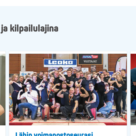
 kilpailulajina
Lähin voimanostoseurasi