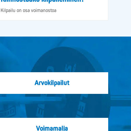
Kilpailu on osa voimanostoa
Arvokilpailut
Voimamalja