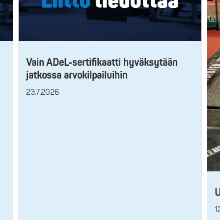
Vain ADeL-sertifikaatti hyväksytään
jatkossa arvokilpailuihin
23.7.2026
U
1