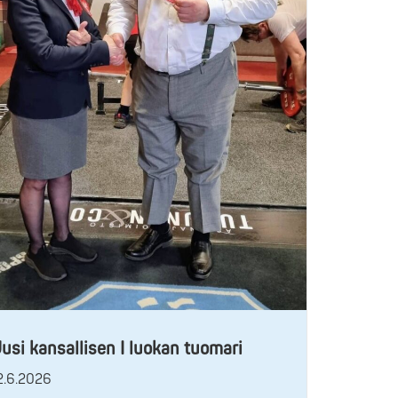
usi kansallisen I luokan tuomari
2.6.2026