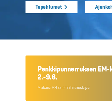
Tapahtumat
Ajankoh
Penkkipunnerruksen EM-ki
2.-9.8.
Mukana 64 suomalaisnostajaa