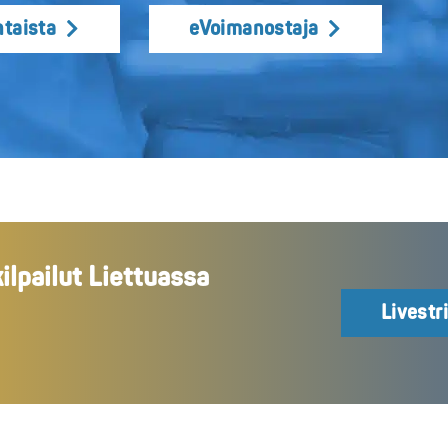
taista
eVoimanostaja
lpailut Liettuassa
Livestr