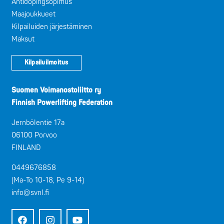
Antidopingsopimus
Maajoukkueet
Kilpailuiden järjestäminen
Maksut
Kilpailuilmoitus
Suomen Voimanostoliitto ry
Finnish Powerlifting Federation
Jernbölentie 17a
06100 Porvoo
FINLAND
0449676858
(Ma-To 10-18, Pe 9-14)
info@svnl.fi