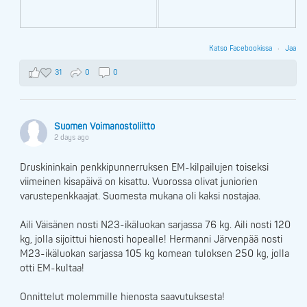
Katso Facebookissa
·
Jaa
31
0
0
Suomen Voimanostoliitto
2 days ago
Druskininkain penkkipunnerruksen EM-kilpailujen toiseksi
viimeinen kisapäivä on kisattu. Vuorossa olivat juniorien
varustepenkkaajat. Suomesta mukana oli kaksi nostajaa.
Aili Väisänen nosti N23-ikäluokan sarjassa 76 kg. Aili nosti 120
kg, jolla sijoittui hienosti hopealle! Hermanni Järvenpää nosti
M23-ikäluokan sarjassa 105 kg komean tuloksen 250 kg, jolla
otti EM-kultaa!
Onnittelut molemmille hienosta saavutuksesta!