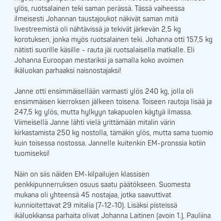
ylös, ruotsalainen teki saman perässä. Tässä vaiheessa
ilmeisesti Johannan taustajoukot näkivät saman mitä
livestreemistä oli nähtävissä ja tekivät järkevän 2,5 kg
korotuksen, jonka myös ruotsalainen teki. Johanna otti 157,5 kg
nätisti suorille käsille - rauta jäi ruotsalaisella matkalle. Eli
Johanna Euroopan mestariksi ja samalla koko avoimen
ikäluokan parhaaksi naisnostajaksi!
Janne otti ensimmäisellään varmasti ylös 240 kg, jolla oli
ensimmäisen kierroksen jälkeen toisena. Toiseen rautoja lisää ja
247,5 kg ylös, mutta hylkyyn takapuolen käytyä ilmassa.
Viimeisellä Janne lähti vielä yrittämään mitalin värin
kirkastamista 250 kg nostolla, tämäkin ylös, mutta sama tuomio
kuin toisessa nostossa. Jannelle kuitenkin EM-pronssia kotiin
tuomiseksi!
Näin on siis näiden EM-kilpailujen klassisen
penkkipunnerruksen osuus saatu päätökseen. Suomesta
mukana oli yhteensä 45 nostajaa, jotka saavuttivat
kunnioitettavat 29 mitalia (7-12-10). Lisäksi pisteissä
ikäluokkansa parhaita olivat Johanna Laitinen (avoin 1.), Pauliina