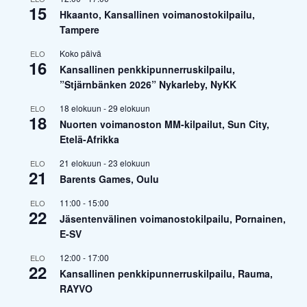
15
Hkaanto, Kansallinen voimanostokilpailu,
Tampere
Koko päivä
ELO
16
Kansallinen penkkipunnerruskilpailu,
”Stjärnbänken 2026” Nykarleby, NyKK
18 elokuun
-
29 elokuun
ELO
18
Nuorten voimanoston MM-kilpailut, Sun City,
Etelä-Afrikka
21 elokuun
-
23 elokuun
ELO
21
Barents Games, Oulu
11:00
-
15:00
ELO
22
Jäsentenvälinen voimanostokilpailu, Pornainen,
E-SV
12:00
-
17:00
ELO
22
Kansallinen penkkipunnerruskilpailu, Rauma,
RAYVO