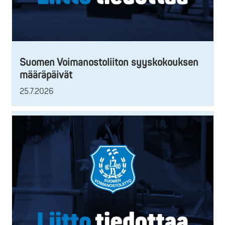
Suomen Voimanostoliiton syyskokouksen
määräpäivät
25.7.2026