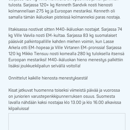
tulosta. Sarjassa 120+ kg Kenneth Sandvik nosti hienosti
kolmannellaan 275 kg ja Euroopan mestariksi. Kenneth oli
samalla tämän ikäluokan pisteissä kolmanneksi paras nostaja.
Iltakisassa nostivat sitten M40-ikäluokan nostajat. Sarjassa 74
kg Ville Vaivila nosti EM-kultaa. Sarjassa 83 kg suomalaiset
pääsivät palkintopallille kahden miehen voimin, kun Lasse
Arkela otti EM-hopeaa ja Ville Virtanen EM-pronssia! Sarjassa
120 kg Mikko Tiensuu nosti komealla 280 kg tuloksella itsensä
Euroopan mestariksi! M40-ikäluokan hieno menestys palkittiin
lisäksi joukkuekilpailun selvällä voitolla!
Onnittelut kaikille hienosta menestyksestä!
Kisat jatkuvat huomenna toiseksi viimeistä päivää ja vuorossa
on juniorien varustepenkkipunnerruksen osuus. Suomesta
lavalla nähdään kaksi nostajaa klo 13.00 ja klo 16.00 alkavissa
kilpailuissa!