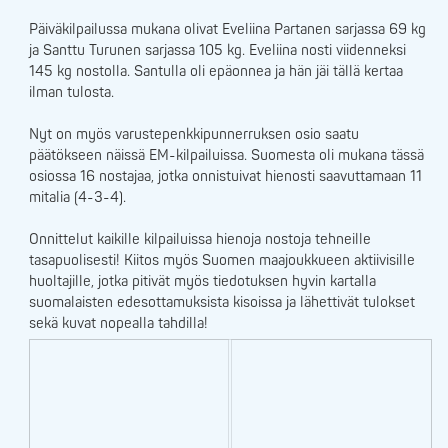
Päiväkilpailussa mukana olivat Eveliina Partanen sarjassa 69 kg
ja Santtu Turunen sarjassa 105 kg. Eveliina nosti viidenneksi
145 kg nostolla. Santulla oli epäonnea ja hän jäi tällä kertaa
ilman tulosta.
Nyt on myös varustepenkkipunnerruksen osio saatu
päätökseen näissä EM-kilpailuissa. Suomesta oli mukana tässä
osiossa 16 nostajaa, jotka onnistuivat hienosti saavuttamaan 11
mitalia (4-3-4).
Onnittelut kaikille kilpailuissa hienoja nostoja tehneille
tasapuolisesti! Kiitos myös Suomen maajoukkueen aktiivisille
huoltajille, jotka pitivät myös tiedotuksen hyvin kartalla
suomalaisten edesottamuksista kisoissa ja lähettivät tulokset
sekä kuvat nopealla tahdilla!