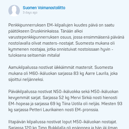
Suomen Voimanostoliitto
3 days ago
Penkkipunnerruksen EM-kilpailujen kuudes päivä on saatu
päätökseen Druskininkaissa. Tänään alkoi
varustepenkkipunnerruksen osuus, jossa ensimmäisenä päivänä
nostolavalla olivat masters-nostajat. Suomesta mukana oli
kymmenen nostajaa, jotka onnistuivat nostoissaan hyvin -
tuloksena seitsemän mitalia!
Aamukilpailussa nostivat iäkkäimmät mastersit. Suomesta
mukana oli M60-ikäluokan sarjassa 83 kg Aarre Laurila, joka
sijoittui neljänneksi.
Päiväkilpailussa nostivat N50-ikäluokka sekä M50-ikäluokan
kevyemmät sarjat. Sarjassa 52 kg Mervi Sirkiä nosti hienosti
EM-hopeaa ja sarjassa 69 kg Tiina Uotila oli neljäs. Miesten 93
kg sarjassa Petteri Laurikainen nosti EM-pronssia.
Iltapäivän kilpailussa nostivat loput M50-ikäluokan nostajat.
Sarjassa 120 kg Timo Rukkilalla oli epäonnea ja hän jäi ilman