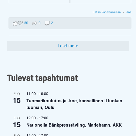
Katso Facebookissa
·
Jaa
59
0
2
Load more
Tulevat tapahtumat
11:00
-
16:00
ELO
15
Tuomarikoulutus ja -koe, kansallinen II luokan
tuomari, Oulu
12:00
-
17:00
ELO
15
Nationella Bänkpresstävling, Mariehamn, ÅKK
12:00
-
17:00
ELO