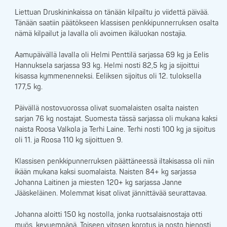
Liettuan Druskininkaissa on tänään kilpailtu jo viidettä päivää.
Tänään saatiin päätökseen klassisen penkkipunnerruksen osalta
nämä kilpailut ja lavalla oli avoimen ikäluokan nostajia.
Aamupäivällä lavalla oli Helmi Penttilä sarjassa 69 kg ja Eelis
Hannuksela sarjassa 93 kg. Helmi nosti 82,5 kg ja sijoittui
kisassa kymmenenneksi. Eeliksen sijoitus oli 12. tuloksella
177,5 kg.
Päivällä nostovuorossa olivat suomalaisten osalta naisten
sarjan 76 kg nostajat. Suomesta tässä sarjassa oli mukana kaksi
naista Roosa Valkola ja Terhi Laine. Terhi nosti 100 kg ja sijoitus
oli 11. ja Roosa 110 kg sijoittuen 9.
Klassisen penkkipunnerruksen päättäneessä iltakisassa oli niin
ikään mukana kaksi suomalaista. Naisten 84+ kg sarjassa
Johanna Laitinen ja miesten 120+ kg sarjassa Janne
Jääskeläinen. Molemmat kisat olivat jännittävää seurattavaa.
Johanna aloitti 150 kg nostolla, jonka ruotsalaisnostaja otti
myös, kevyempänä. Toiseen vitosen korotus ja nosto hienosti